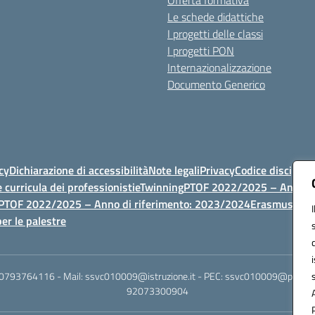
Offerta formativa
Le schede didattiche
I progetti delle classi
I progetti PON
Internazionalizzazione
Documento Generico
cy
Dichiarazione di accessibilità
Note legali
Privacy
Codice discipli
 curricula dei professionisti
eTwinning
PTOF 2022/2025 – Anno di
PTOF 2022/2025 – Anno di riferimento: 2023/2024
Erasmus
PTOF
er le palestre
 0793764116 - Mail: ssvc010009@istruzione.it - PEC: ssvc010009@pec.istruz
92073300904