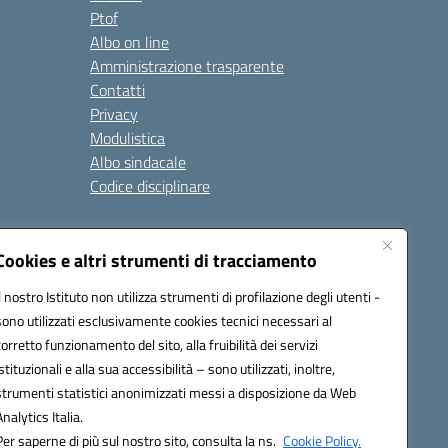
Ptof
Albo on line
Amministrazione trasparente
Contatti
Privacy
Modulistica
Albo sindacale
Codice disciplinare
nare e di comportamento
Cookies e altri strumenti di tracciamento
 riferimento: 2024/2025
 2025/2028 – Anno di riferimento: 2025/2026
Il nostro Istituto non utilizza strumenti di profilazione degli utenti -
sono utilizzati esclusivamente cookies tecnici necessari al
corretto funzionamento del sito, alla fruibilità dei servizi
istituzionali e alla sua accessibilità – sono utilizzati, inoltre,
ione.it - C.F. / P.IVA Convitto 80000150906 - C.F. Scuole
strumenti statistici anonimizzati messi a disposizione da Web
Analytics Italia.
Per saperne di più sul nostro sito, consulta la ns.
Cookie Policy.