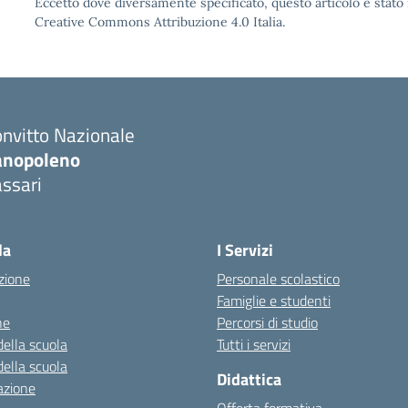
Eccetto dove diversamente specificato, questo articolo è stato 
Creative Commons Attribuzione 4.0 Italia.
nvitto Nazionale
anopoleno
ssari
Visita la pagina iniziale della scuola
la
I Servizi
zione
Personale scolastico
Famiglie e studenti
ne
Percorsi di studio
della scuola
Tutti i servizi
della scuola
Didattica
azione