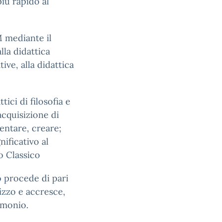
iù rapido al
 mediante il
alla didattica
ive, alla didattica
ici di filosofia e
acquisizione di
entare, creare;
ificativo al
o Classico
o procede di pari
izzo e accresce,
imonio.