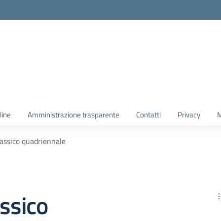
line
Amministrazione trasparente
Contatti
Privacy
M
lassico quadriennale
assico