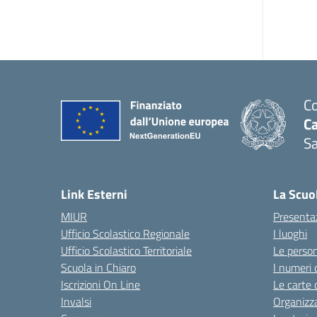
Co
C
Sa
— 
Link Esterni
La Scuo
MIUR
Presenta
Ufficio Scolastico Regionale
I luoghi
Ufficio Scolastico Territoriale
Le perso
Scuola in Chiaro
I numeri 
Iscrizioni On Line
Le carte 
Invalsi
Organizz