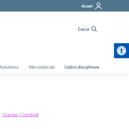
Accedi
Cerca
Apr
odulistica
Albo sindacale
Codice disciplinare
Stampa / Condividi