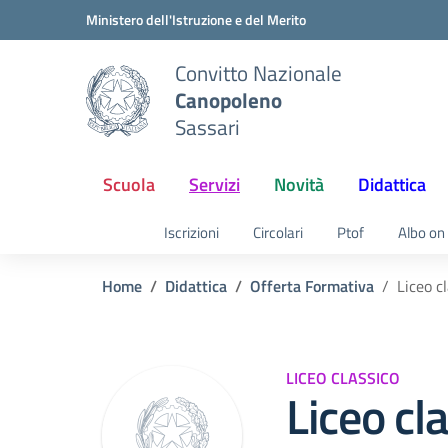
Vai ai contenuti
Vai al menu di navigazione
Vai al footer
Ministero dell'Istruzione e del Merito
Convitto Nazionale
Canopoleno
Sassari
Scuola
Servizi
Novità
Didattica
Iscrizioni
Circolari
Ptof
Albo on 
Home
Didattica
Offerta Formativa
Liceo c
LICEO CLASSICO
Liceo cl