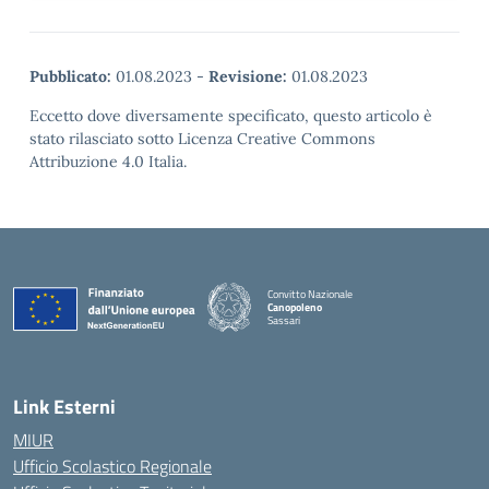
Pubblicato:
01.08.2023
-
Revisione:
01.08.2023
Eccetto dove diversamente specificato, questo articolo è
stato rilasciato sotto Licenza Creative Commons
Attribuzione 4.0 Italia.
Convitto Nazionale
Canopoleno
Sassari
— Visita la pagina iniziale della scuola
Link Esterni
MIUR
Ufficio Scolastico Regionale