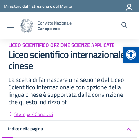
Vai ai contenuti
Vai al menu di navigazione
Vai al footer
Ministero dell'Istruzione e del Merito
Convitto Nazionale
Canopoleno
LICEO SCIENTIFICO OPZIONE SCIENZE APPLICATE
Apr
Liceo scientifico internazionale
cinese
La scelta di far nascere una sezione del Liceo
Scientifico Internazionale con opzione della
lingua cinese è supportata dalla convinzione
che questo indirizzo of
Stampa / Condividi
Indice della pagina