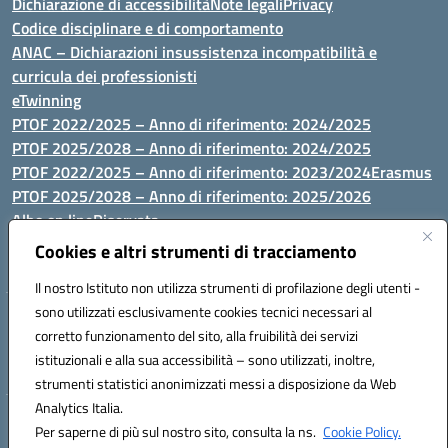
Dichiarazione di accessibilità
Note legali
Privacy
Codice disciplinare e di comportamento
ANAC – Dichiarazioni insussistenza incompatibilità e
curricula dei professionisti
eTwinning
PTOF 2022/2025 – Anno di riferimento: 2024/2025
PTOF 2025/2028 – Anno di riferimento: 2024/2025
PTOF 2022/2025 – Anno di riferimento: 2023/2024
Erasmus
PTOF 2025/2028 – Anno di riferimento: 2025/2026
Albo on line
Riservata
P.N. Dotazione di attrezzature per le palestre
Cookies e altri strumenti di tracciamento
Il nostro Istituto non utilizza strumenti di profilazione degli utenti -
sono utilizzati esclusivamente cookies tecnici necessari al
Via Luna e Sole, 44 07100, Sassari - Tel 079293287 - Fax 0793764116
corretto funzionamento del sito, alla fruibilità dei servizi
- Mail: ssvc010009@istruzione.it - PEC: ssvc010009@pec.istruzione.it
istituzionali e alla sua accessibilità – sono utilizzati, inoltre,
- C.F. / P.IVA Convitto 80000150906 - C.F. Scuole 92073300904
strumenti statistici anonimizzati messi a disposizione da Web
Analytics Italia.
Hosting & Powered by 3D Solution S.r.l.
Per saperne di più sul nostro sito, consulta la ns.
Cookie Policy.
Concept & Design by Designers Italia