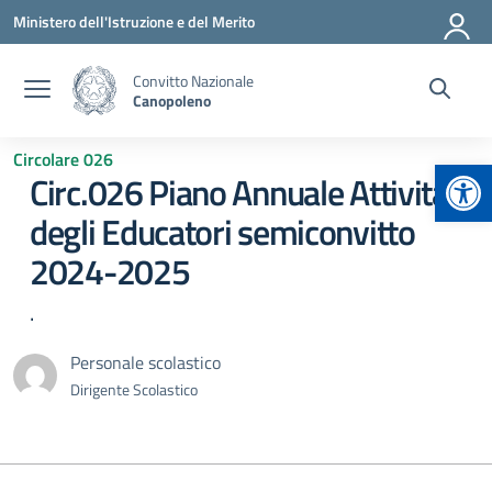
Vai ai contenuti
Vai al menu di navigazione
Vai al footer
Ministero dell'Istruzione e del Merito
Convitto Nazionale
Canopoleno
Circolare 026
Apr
Circ.026 Piano Annuale Attività
degli Educatori semiconvitto
2024-2025
.
Personale scolastico
Dirigente Scolastico