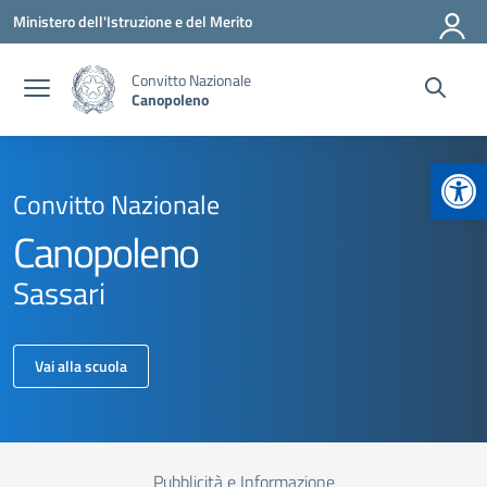
Vai ai contenuti
Vai al menu di navigazione
Vai al footer
Ministero dell'Istruzione e del Merito
Convitto Nazionale
Canopoleno
Apr
Convitto Nazionale
Canopoleno
Sassari
Vai alla scuola
Pubblicità e Informazione