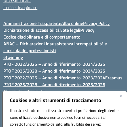
Albo sindacale
Codice disciplinare
Amministrazione Trasparente
Albo online
Privacy Policy
Dichiarazione di accessibilità
Note legali
Privacy
Codice disciplinare e di comportamento
ANAC – Dichiarazioni insussistenza incompatibilità e
curricula dei professionisti
eTwinning
PTOF 2022/2025 – Anno di riferimento: 2024/2025
PTOF 2025/2028 – Anno di riferimento: 2024/2025
PTOF 2022/2025 – Anno di riferimento: 2023/2024
Erasmus
PTOF 2025/2028 – Anno di riferimento: 2025/2026
Albo on line
Riservata
P.N. Dotazione di attrezzature per le palestre
Cookies e altri strumenti di tracciamento
Il nostro Istituto non utilizza strumenti di profilazione degli utenti -
sono utilizzati esclusivamente cookies tecnici necessari al
Via Luna e Sole, 44 07100, Sassari - Tel 079293287 - Fax 0793764116
corretto funzionamento del sito, alla fruibilità dei servizi
- Mail: ssvc010009@istruzione.it - PEC: ssvc010009@pec.istruzione.it