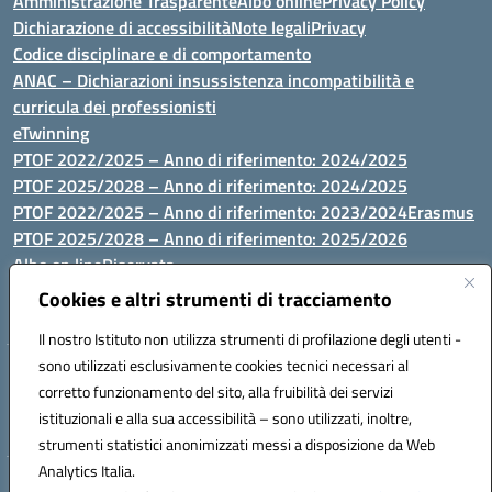
Amministrazione Trasparente
Albo online
Privacy Policy
Dichiarazione di accessibilità
Note legali
Privacy
Codice disciplinare e di comportamento
ANAC – Dichiarazioni insussistenza incompatibilità e
curricula dei professionisti
eTwinning
PTOF 2022/2025 – Anno di riferimento: 2024/2025
PTOF 2025/2028 – Anno di riferimento: 2024/2025
PTOF 2022/2025 – Anno di riferimento: 2023/2024
Erasmus
PTOF 2025/2028 – Anno di riferimento: 2025/2026
Albo on line
Riservata
P.N. Dotazione di attrezzature per le palestre
Cookies e altri strumenti di tracciamento
Il nostro Istituto non utilizza strumenti di profilazione degli utenti -
sono utilizzati esclusivamente cookies tecnici necessari al
Via Luna e Sole, 44 07100, Sassari - Tel 079293287 - Fax 0793764116
corretto funzionamento del sito, alla fruibilità dei servizi
- Mail: ssvc010009@istruzione.it - PEC: ssvc010009@pec.istruzione.it
istituzionali e alla sua accessibilità – sono utilizzati, inoltre,
- C.F. / P.IVA Convitto 80000150906 - C.F. Scuole 92073300904
strumenti statistici anonimizzati messi a disposizione da Web
Analytics Italia.
Hosting & Powered by 3D Solution S.r.l.