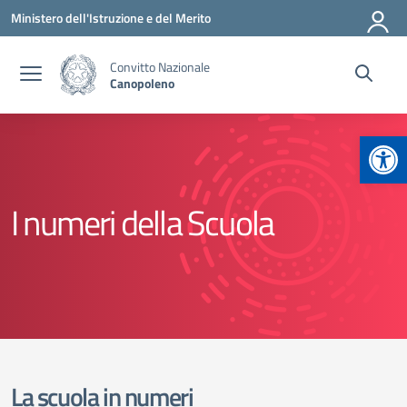
Vai ai contenuti
Vai al menu di navigazione
Vai al footer
Ministero dell'Istruzione e del Merito
Convitto Nazionale
Canopoleno
Apr
I numeri della Scuola
La scuola in numeri