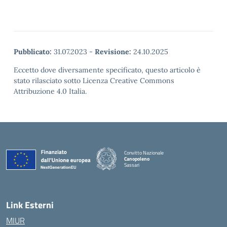
Pubblicato:
31.07.2023
-
Revisione:
24.10.2025
Eccetto dove diversamente specificato, questo articolo è
stato rilasciato sotto Licenza Creative Commons
Attribuzione 4.0 Italia.
Convitto Nazionale
Canopoleno
Sassari
— Visita la pagina iniziale della scuola
Link Esterni
MIUR