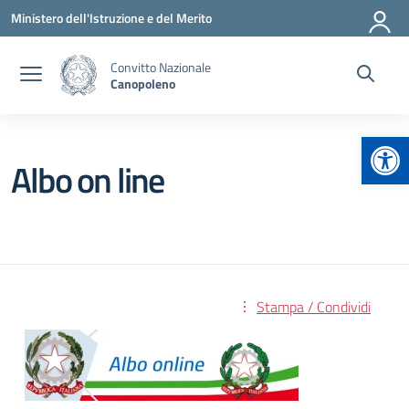
Vai ai contenuti
Vai al menu di navigazione
Vai al footer
Ministero dell'Istruzione e del Merito
Convitto Nazionale
Canopoleno
Apr
Albo on line
Stampa / Condividi