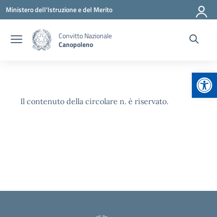
Vai ai contenuti
Vai al menu di navigazione
Vai al footer
Ministero dell'Istruzione e del Merito
Convitto Nazionale
Canopoleno
Apr
Il contenuto della circolare n. è riservato.