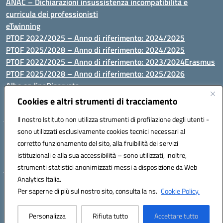
ANAC – Dichiarazioni insussistenza incompatibilità e
curricula dei professionisti
eTwinning
PTOF 2022/2025 – Anno di riferimento: 2024/2025
PTOF 2025/2028 – Anno di riferimento: 2024/2025
PTOF 2022/2025 – Anno di riferimento: 2023/2024
Erasmus
PTOF 2025/2028 – Anno di riferimento: 2025/2026
Albo on line
Riservata
P.N. Dotazione di attrezzature per le palestre
Cookies e altri strumenti di tracciamento
Il nostro Istituto non utilizza strumenti di profilazione degli utenti -
sono utilizzati esclusivamente cookies tecnici necessari al
Via Luna e Sole, 44 07100, Sassari - Tel 079293287 - Fax 0793764116
corretto funzionamento del sito, alla fruibilità dei servizi
- Mail: ssvc010009@istruzione.it - PEC: ssvc010009@pec.istruzione.it
istituzionali e alla sua accessibilità – sono utilizzati, inoltre,
- C.F. / P.IVA Convitto 80000150906 - C.F. Scuole 92073300904
strumenti statistici anonimizzati messi a disposizione da Web
Analytics Italia.
Hosting & Powered by 3D Solution S.r.l.
Per saperne di più sul nostro sito, consulta la ns.
Cookie Policy.
Concept & Design by Designers Italia
Personalizza
Rifiuta tutto
Accettare tutto