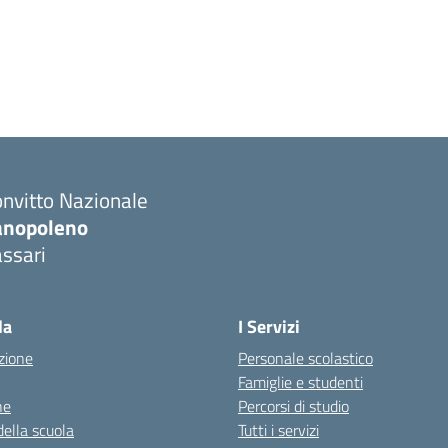
nvitto Nazionale
anopoleno
ssari
Visita la pagina iniziale della scuola
la
I Servizi
zione
Personale scolastico
Famiglie e studenti
ne
Percorsi di studio
della scuola
Tutti i servizi