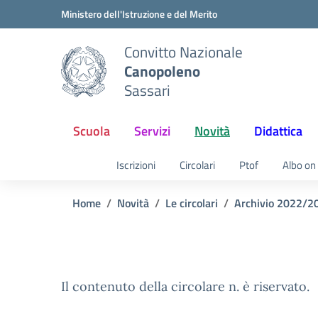
Vai ai contenuti
Vai al menu di navigazione
Vai al footer
Ministero dell'Istruzione e del Merito
Convitto Nazionale
Canopoleno
Sassari
Scuola
Servizi
Novità
Didattica
Iscrizioni
Circolari
Ptof
Albo on 
Home
Novità
Le circolari
Archivio 2022/2
Il contenuto della circolare n. è riservato.