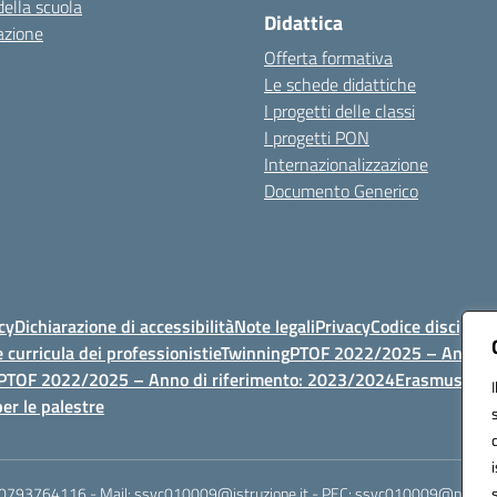
della scuola
Didattica
azione
Offerta formativa
Le schede didattiche
I progetti delle classi
I progetti PON
Internazionalizzazione
Documento Generico
cy
Dichiarazione di accessibilità
Note legali
Privacy
Codice discipli
 curricula dei professionisti
eTwinning
PTOF 2022/2025 – Anno di
PTOF 2022/2025 – Anno di riferimento: 2023/2024
Erasmus
PTOF
er le palestre
 0793764116 - Mail: ssvc010009@istruzione.it - PEC: ssvc010009@pec.istruz