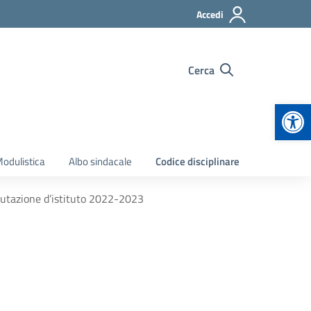
Accedi
Cerca
Apr
odulistica
Albo sindacale
Codice disciplinare
lutazione d’istituto 2022-2023