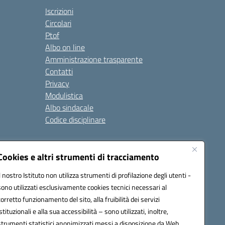
Iscrizioni
Circolari
Ptof
Albo on line
Amministrazione trasparente
Contatti
Privacy
Modulistica
Albo sindacale
Codice disciplinare
nare e di comportamento
Cookies e altri strumenti di tracciamento
 riferimento: 2024/2025
 2025/2028 – Anno di riferimento: 2025/2026
Il nostro Istituto non utilizza strumenti di profilazione degli utenti -
sono utilizzati esclusivamente cookies tecnici necessari al
corretto funzionamento del sito, alla fruibilità dei servizi
istituzionali e alla sua accessibilità – sono utilizzati, inoltre,
ione.it - C.F. / P.IVA Convitto 80000150906 - C.F. Scuole
strumenti statistici anonimizzati messi a disposizione da Web