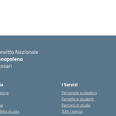
nvitto Nazionale
anopoleno
ssari
Visita la pagina iniziale della scuola
la
I Servizi
zione
Personale scolastico
Famiglie e studenti
ne
Percorsi di studio
della scuola
Tutti i servizi