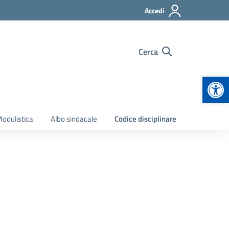
Accedi
Cerca
Apr
odulistica
Albo sindacale
Codice disciplinare