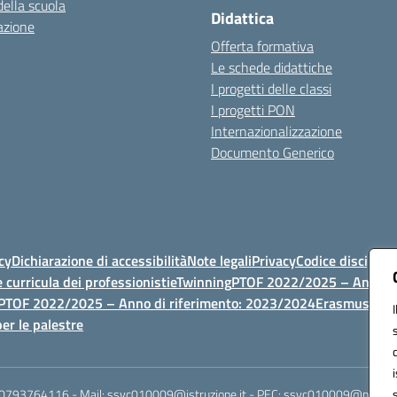
della scuola
Didattica
azione
Offerta formativa
Le schede didattiche
I progetti delle classi
I progetti PON
Internazionalizzazione
Documento Generico
cy
Dichiarazione di accessibilità
Note legali
Privacy
Codice discipli
 curricula dei professionisti
eTwinning
PTOF 2022/2025 – Anno di
PTOF 2022/2025 – Anno di riferimento: 2023/2024
Erasmus
PTOF
er le palestre
 0793764116 - Mail: ssvc010009@istruzione.it - PEC: ssvc010009@pec.istruz