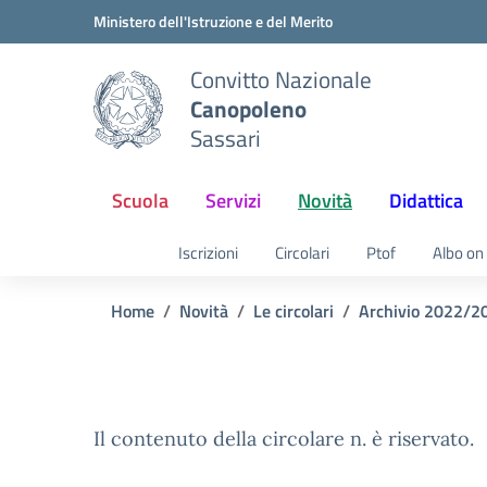
Vai ai contenuti
Vai al menu di navigazione
Vai al footer
Ministero dell'Istruzione e del Merito
Convitto Nazionale
Canopoleno
Sassari
Scuola
Servizi
Novità
Didattica
Iscrizioni
Circolari
Ptof
Albo on 
Home
Novità
Le circolari
Archivio 2022/2
Il contenuto della circolare n. è riservato.