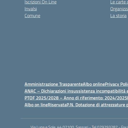
Iscrizioni On Line
Le carte 
Invalsi
Organizz
Comune
La storia
Amministrazione Trasparente
Albo online
Privacy Poli
ANAC – Dichiarazioni insussistenza incompatibilità e
PTOF 2025/2028 – Anno di riferimento: 2024/2025
Albo on line
Riservata
P.N. Dotazione di attrezzature p
Via Luna e Sole, 44 07100, Sassari - Tel 079293287 - Fax