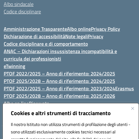
Albo sindacale
Codice disciplinare
Amministrazione Trasparente
Albo online
Privacy Policy
Dichiarazione di accessibilità
Note legali
Privacy
Codice disciplinare e di comportamento
ANAC – Dichiarazioni insussistenza incompatibilità e
curricula dei professionisti
eTwinning
PTOF 2022/2025 – Anno di riferimento: 2024/2025
PTOF 2025/2028 – Anno di riferimento: 2024/2025
PTOF 2022/2025 – Anno di riferimento: 2023/2024
Erasmus
PTOF 2025/2028 – Anno di riferimento: 2025/2026
Albo on line
Riservata
P.N. Dotazione di attrezzature per le palestre
Cookies e altri strumenti di tracciamento
Il nostro Istituto non utilizza strumenti di profilazione degli utenti -
sono utilizzati esclusivamente cookies tecnici necessari al
Via Luna e Sole, 44 07100, Sassari - Tel 079293287 - Fax 0793764116