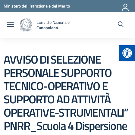
Vai ai contenuti
Vai al menu di navigazione
Vai al footer
Ministero dell'Istruzione e del Merito
Convitto Nazionale
Canopoleno
Apr
AVVISO DI SELEZIONE
PERSONALE SUPPORTO
TECNICO-OPERATIVO E
SUPPORTO AD ATTIVITÀ
OPERATIVE-STRUMENTALI”
PNRR_Scuola 4 Dispersione