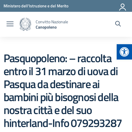
Vai ai contenuti
Vai al menu di navigazione
Vai al footer
Ministero dell'Istruzione e del Merito
Convitto Nazionale
Canopoleno
Apr
Pasquopoleno: – raccolta
entro il 31 marzo di uova di
Pasqua da destinare ai
bambini più bisognosi della
nostra città e del suo
hinterland-Info 079293287