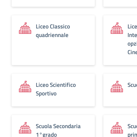
Liceo Classico
Lice
quadriennale
Int
opz
Cin
Liceo Scientifico
Scu
Sportivo
Scuola Secondaria
Scu
1°grado
pri