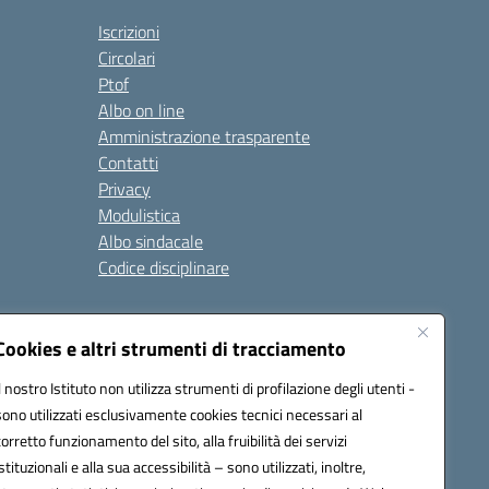
Iscrizioni
Circolari
Ptof
Albo on line
Amministrazione trasparente
Contatti
Privacy
Modulistica
Albo sindacale
Codice disciplinare
nare e di comportamento
Cookies e altri strumenti di tracciamento
 riferimento: 2024/2025
 2025/2028 – Anno di riferimento: 2025/2026
Il nostro Istituto non utilizza strumenti di profilazione degli utenti -
sono utilizzati esclusivamente cookies tecnici necessari al
corretto funzionamento del sito, alla fruibilità dei servizi
istituzionali e alla sua accessibilità – sono utilizzati, inoltre,