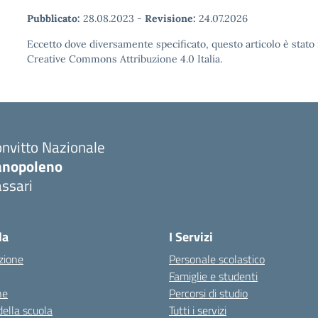
Pubblicato:
28.08.2023
-
Revisione:
24.07.2026
Eccetto dove diversamente specificato, questo articolo è stato 
Creative Commons Attribuzione 4.0 Italia.
nvitto Nazionale
anopoleno
ssari
Visita la pagina iniziale della scuola
la
I Servizi
zione
Personale scolastico
Famiglie e studenti
ne
Percorsi di studio
della scuola
Tutti i servizi