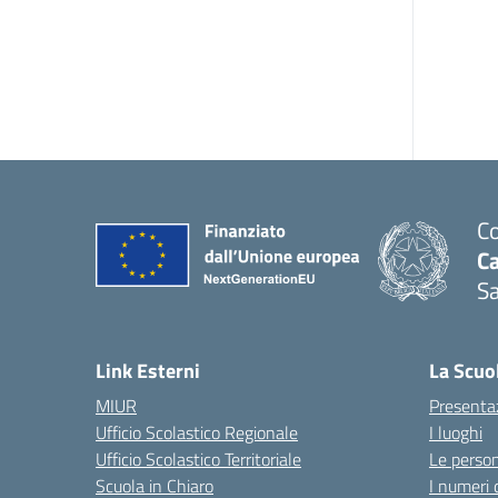
Co
C
Sa
— 
Link Esterni
La Scuo
MIUR
Presenta
Ufficio Scolastico Regionale
I luoghi
Ufficio Scolastico Territoriale
Le perso
Scuola in Chiaro
I numeri 