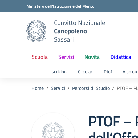
Vai ai contenuti
Vai al menu di navigazione
Vai al footer
Ministero dell'Istruzione e del Merito
Convitto Nazionale
Canopoleno
Sassari
Scuola
Servizi
Novità
Didattica
Iscrizioni
Circolari
Ptof
Albo on 
Home
Servizi
Percorsi di Studio
PTOF – Pi
PTOF – 
dell’Off