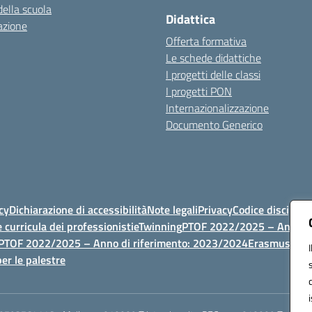
della scuola
Didattica
azione
Offerta formativa
Le schede didattiche
I progetti delle classi
I progetti PON
Internazionalizzazione
Documento Generico
cy
Dichiarazione di accessibilità
Note legali
Privacy
Codice discipli
 curricula dei professionisti
eTwinning
PTOF 2022/2025 – Anno di
PTOF 2022/2025 – Anno di riferimento: 2023/2024
Erasmus
PTOF
er le palestre