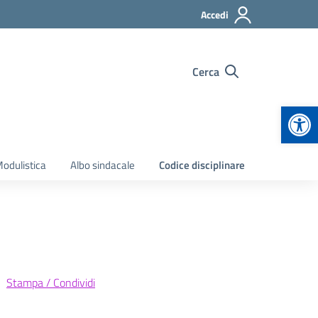
Accedi
Cerca
Apr
odulistica
Albo sindacale
Codice disciplinare
Stampa / Condividi