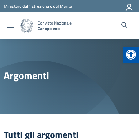
Vai ai contenuti
Vai al menu di navigazione
Vai al footer
Ministero dell'Istruzione e del Merito
Convitto Nazionale
Canopoleno
Apr
Argomenti
Tutti gli argomenti