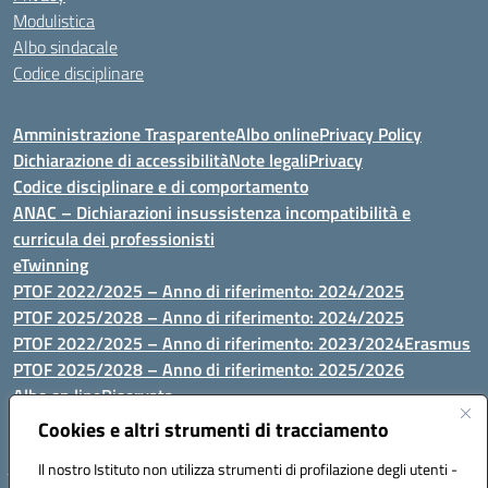
Modulistica
Albo sindacale
Codice disciplinare
Amministrazione Trasparente
Albo online
Privacy Policy
Dichiarazione di accessibilità
Note legali
Privacy
Codice disciplinare e di comportamento
ANAC – Dichiarazioni insussistenza incompatibilità e
curricula dei professionisti
eTwinning
PTOF 2022/2025 – Anno di riferimento: 2024/2025
PTOF 2025/2028 – Anno di riferimento: 2024/2025
PTOF 2022/2025 – Anno di riferimento: 2023/2024
Erasmus
PTOF 2025/2028 – Anno di riferimento: 2025/2026
Albo on line
Riservata
P.N. Dotazione di attrezzature per le palestre
Cookies e altri strumenti di tracciamento
Il nostro Istituto non utilizza strumenti di profilazione degli utenti -