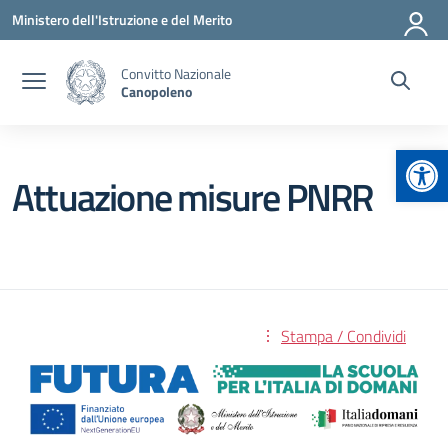
Vai ai contenuti
Vai al menu di navigazione
Vai al footer
Ministero dell'Istruzione e del Merito
Convitto Nazionale
Canopoleno
Apr
Attuazione misure PNRR
Stampa / Condividi