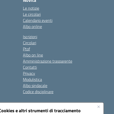
Novità
Le notizie
Le circolari
Calendario eventi
Albo online
Iscrizioni
Circolari
Ptof
Albo on line
Amministrazione trasparente
Contatti
Privacy
Modulistica
Albo sindacale
Codice disciplinare
nare e di comportamento
Cookies e altri strumenti di tracciamento
 riferimento: 2024/2025