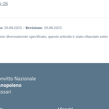
5-26
o:
20.08.2025
-
Revisione:
20.08.2025
ove diversamente specificato, questo articolo è stato rilasciato sott
nvitto Nazionale
anopoleno
ssari
Visita la pagina iniziale della scuola