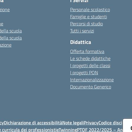
la
I Servizi
zione
Personale scolastico
Famiglie e studenti
ne
Percorsi di studio
della scuola
Tutti i servizi
della scuola
Didattica
azione
Offerta formativa
Le schede didattiche
I progetti delle classi
I progetti PON
Internazionalizzazione
Documento Generico
cy
Dichiarazione di accessibilità
Note legali
Privacy
Codice discipli
 curricula dei professionisti
eTwinning
PTOF 2022/2025 – Anno di