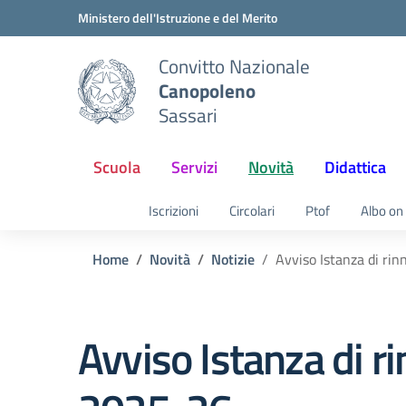
Vai ai contenuti
Vai al menu di navigazione
Vai al footer
Ministero dell'Istruzione e del Merito
Convitto Nazionale
Canopoleno
Sassari
Scuola
Servizi
Novità
Didattica
Iscrizioni
Circolari
Ptof
Albo on 
Home
Novità
Notizie
Avviso Istanza di rin
Avviso Istanza di ri