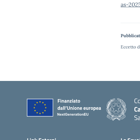
as-202
Pubblicat
Eccetto d
Co
C
Sa
— 