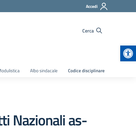
Accedi
Cerca
Apr
odulistica
Albo sindacale
Codice disciplinare
ti Nazionali as-