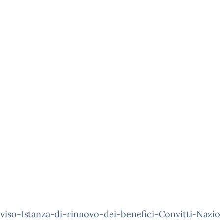
iso-Istanza-di-rinnovo-dei-benefici-Convitti-Nazio