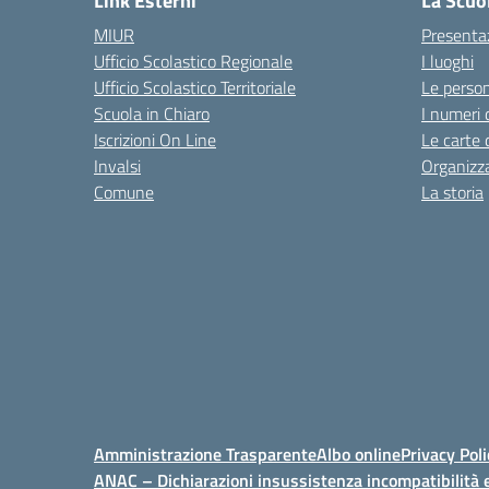
Link Esterni
La Scuo
MIUR
Presenta
Ufficio Scolastico Regionale
I luoghi
Ufficio Scolastico Territoriale
Le perso
Scuola in Chiaro
I numeri 
Iscrizioni On Line
Le carte 
Invalsi
Organizz
Comune
La storia
Amministrazione Trasparente
Albo online
Privacy Poli
ANAC – Dichiarazioni insussistenza incompatibilità e