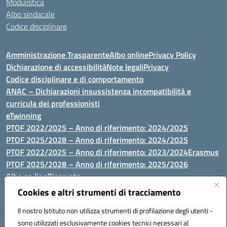
Modulistica
Albo sindacale
Codice disciplinare
Amministrazione Trasparente
Albo online
Privacy Policy
Dichiarazione di accessibilità
Note legali
Privacy
Codice disciplinare e di comportamento
ANAC – Dichiarazioni insussistenza incompatibilità e
curricula dei professionisti
eTwinning
PTOF 2022/2025 – Anno di riferimento: 2024/2025
PTOF 2025/2028 – Anno di riferimento: 2024/2025
PTOF 2022/2025 – Anno di riferimento: 2023/2024
Erasmus
PTOF 2025/2028 – Anno di riferimento: 2025/2026
Albo on line
Riservata
P.N. Dotazione di attrezzature per le palestre
Cookies e altri strumenti di tracciamento
Il nostro Istituto non utilizza strumenti di profilazione degli utenti -
sono utilizzati esclusivamente cookies tecnici necessari al