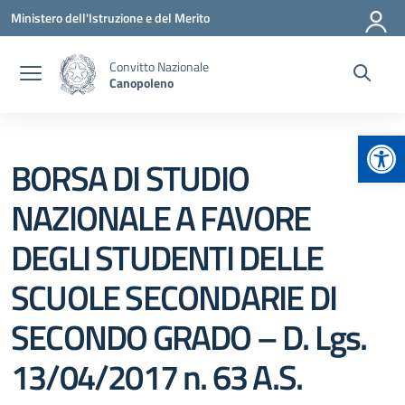
Vai ai contenuti
Vai al menu di navigazione
Vai al footer
Ministero dell'Istruzione e del Merito
Convitto Nazionale
Canopoleno
Apr
BORSA DI STUDIO
NAZIONALE A FAVORE
DEGLI STUDENTI DELLE
SCUOLE SECONDARIE DI
SECONDO GRADO – D. Lgs.
13/04/2017 n. 63 A.S.