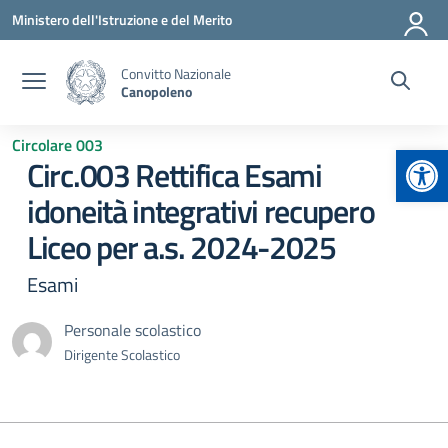
Vai ai contenuti
Vai al menu di navigazione
Vai al footer
Ministero dell'Istruzione e del Merito
Convitto Nazionale
Canopoleno
Circolare 003
Apr
Circ.003 Rettifica Esami
idoneità integrativi recupero
Liceo per a.s. 2024-2025
Esami
Personale scolastico
Dirigente Scolastico