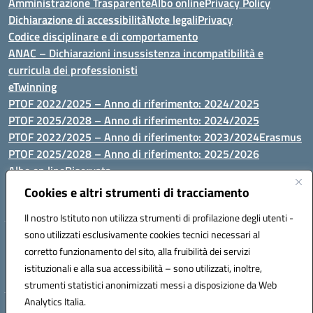
Amministrazione Trasparente
Albo online
Privacy Policy
Dichiarazione di accessibilità
Note legali
Privacy
Codice disciplinare e di comportamento
ANAC – Dichiarazioni insussistenza incompatibilità e
curricula dei professionisti
eTwinning
PTOF 2022/2025 – Anno di riferimento: 2024/2025
PTOF 2025/2028 – Anno di riferimento: 2024/2025
PTOF 2022/2025 – Anno di riferimento: 2023/2024
Erasmus
PTOF 2025/2028 – Anno di riferimento: 2025/2026
Albo on line
Riservata
P.N. Dotazione di attrezzature per le palestre
Cookies e altri strumenti di tracciamento
Il nostro Istituto non utilizza strumenti di profilazione degli utenti -
sono utilizzati esclusivamente cookies tecnici necessari al
Via Luna e Sole, 44 07100, Sassari - Tel 079293287 - Fax 0793764116
corretto funzionamento del sito, alla fruibilità dei servizi
- Mail: ssvc010009@istruzione.it - PEC: ssvc010009@pec.istruzione.it
istituzionali e alla sua accessibilità – sono utilizzati, inoltre,
- C.F. / P.IVA Convitto 80000150906 - C.F. Scuole 92073300904
strumenti statistici anonimizzati messi a disposizione da Web
Analytics Italia.
Hosting & Powered by 3D Solution S.r.l.