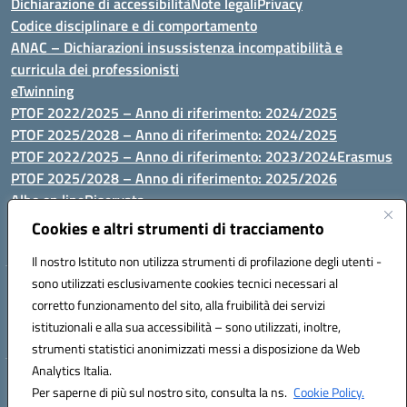
Dichiarazione di accessibilità
Note legali
Privacy
Codice disciplinare e di comportamento
ANAC – Dichiarazioni insussistenza incompatibilità e
curricula dei professionisti
eTwinning
PTOF 2022/2025 – Anno di riferimento: 2024/2025
PTOF 2025/2028 – Anno di riferimento: 2024/2025
PTOF 2022/2025 – Anno di riferimento: 2023/2024
Erasmus
PTOF 2025/2028 – Anno di riferimento: 2025/2026
Albo on line
Riservata
P.N. Dotazione di attrezzature per le palestre
Cookies e altri strumenti di tracciamento
Il nostro Istituto non utilizza strumenti di profilazione degli utenti -
sono utilizzati esclusivamente cookies tecnici necessari al
Via Luna e Sole, 44 07100, Sassari - Tel 079293287 - Fax 0793764116
corretto funzionamento del sito, alla fruibilità dei servizi
- Mail: ssvc010009@istruzione.it - PEC: ssvc010009@pec.istruzione.it
istituzionali e alla sua accessibilità – sono utilizzati, inoltre,
- C.F. / P.IVA Convitto 80000150906 - C.F. Scuole 92073300904
strumenti statistici anonimizzati messi a disposizione da Web
Analytics Italia.
Hosting & Powered by 3D Solution S.r.l.
Per saperne di più sul nostro sito, consulta la ns.
Cookie Policy.
Concept & Design by Designers Italia