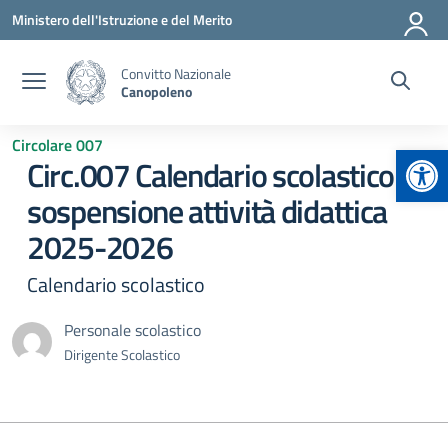
Vai ai contenuti
Vai al menu di navigazione
Vai al footer
Ministero dell'Istruzione e del Merito
Convitto Nazionale
Canopoleno
Circolare 007
Apr
Circ.007 Calendario scolastico e
sospensione attività didattica
2025-2026
Calendario scolastico
Personale scolastico
Dirigente Scolastico