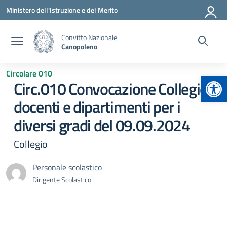
Vai ai contenuti
Vai al menu di navigazione
Vai al footer
Ministero dell'Istruzione e del Merito
Convitto Nazionale
Canopoleno
Circolare 010
Apr
Circ.010 Convocazione Collegio
docenti e dipartimenti per i
diversi gradi del 09.09.2024
Collegio
Personale scolastico
Dirigente Scolastico