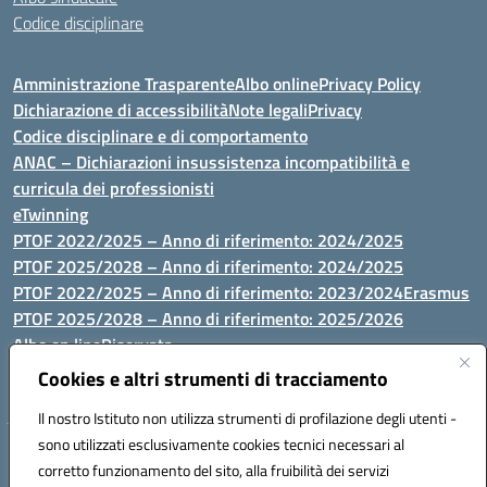
Codice disciplinare
Amministrazione Trasparente
Albo online
Privacy Policy
Dichiarazione di accessibilità
Note legali
Privacy
Codice disciplinare e di comportamento
ANAC – Dichiarazioni insussistenza incompatibilità e
curricula dei professionisti
eTwinning
PTOF 2022/2025 – Anno di riferimento: 2024/2025
PTOF 2025/2028 – Anno di riferimento: 2024/2025
PTOF 2022/2025 – Anno di riferimento: 2023/2024
Erasmus
PTOF 2025/2028 – Anno di riferimento: 2025/2026
Albo on line
Riservata
P.N. Dotazione di attrezzature per le palestre
Cookies e altri strumenti di tracciamento
Il nostro Istituto non utilizza strumenti di profilazione degli utenti -
sono utilizzati esclusivamente cookies tecnici necessari al
Via Luna e Sole, 44 07100, Sassari - Tel 079293287 - Fax 0793764116
corretto funzionamento del sito, alla fruibilità dei servizi
- Mail: ssvc010009@istruzione.it - PEC: ssvc010009@pec.istruzione.it