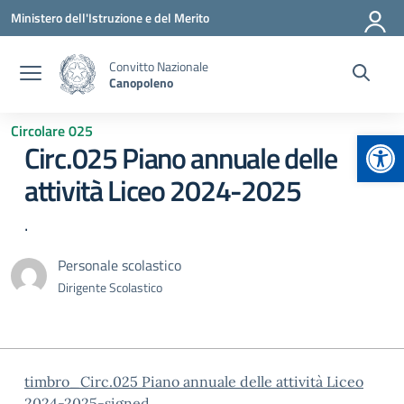
Vai ai contenuti
Vai al menu di navigazione
Vai al footer
Ministero dell'Istruzione e del Merito
Convitto Nazionale
Canopoleno
Circolare 025
Apr
Circ.025 Piano annuale delle
attività Liceo 2024-2025
.
Personale scolastico
Dirigente Scolastico
timbro_Circ.025 Piano annuale delle attività Liceo
2024-2025-signed