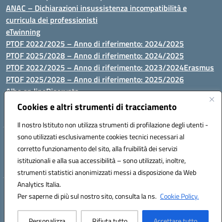
ANAC – Dichiarazioni insussistenza incompatibilità e
curricula dei professionisti
eTwinning
PTOF 2022/2025 – Anno di riferimento: 2024/2025
PTOF 2025/2028 – Anno di riferimento: 2024/2025
PTOF 2022/2025 – Anno di riferimento: 2023/2024
Erasmus
PTOF 2025/2028 – Anno di riferimento: 2025/2026
Albo on line
Riservata
P.N. Dotazione di attrezzature per le palestre
Cookies e altri strumenti di tracciamento
Il nostro Istituto non utilizza strumenti di profilazione degli utenti -
sono utilizzati esclusivamente cookies tecnici necessari al
Via Luna e Sole, 44 07100, Sassari - Tel 079293287 - Fax 0793764116
corretto funzionamento del sito, alla fruibilità dei servizi
- Mail: ssvc010009@istruzione.it - PEC: ssvc010009@pec.istruzione.it
istituzionali e alla sua accessibilità – sono utilizzati, inoltre,
- C.F. / P.IVA Convitto 80000150906 - C.F. Scuole 92073300904
strumenti statistici anonimizzati messi a disposizione da Web
Analytics Italia.
Hosting & Powered by 3D Solution S.r.l.
Per saperne di più sul nostro sito, consulta la ns.
Cookie Policy.
Concept & Design by Designers Italia
Personalizza
Rifiuta tutto
Accettare tutto