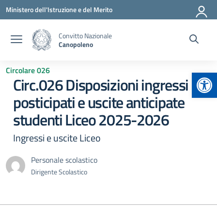
Vai ai contenuti
Vai al menu di navigazione
Vai al footer
Ministero dell'Istruzione e del Merito
Convitto Nazionale
Canopoleno
Circolare 026
Apr
Circ.026 Disposizioni ingressi
posticipati e uscite anticipate
studenti Liceo 2025-2026
Ingressi e uscite Liceo
Personale scolastico
Dirigente Scolastico