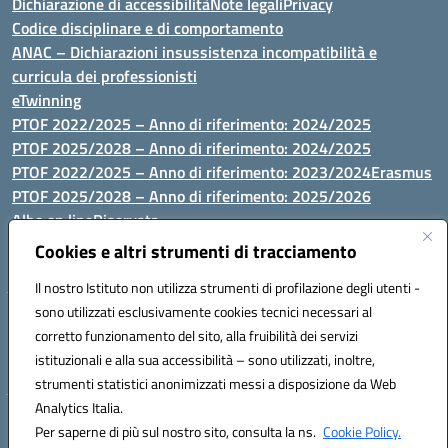
Dichiarazione di accessibilità
Note legali
Privacy
Codice disciplinare e di comportamento
ANAC – Dichiarazioni insussistenza incompatibilità e
curricula dei professionisti
eTwinning
PTOF 2022/2025 – Anno di riferimento: 2024/2025
PTOF 2025/2028 – Anno di riferimento: 2024/2025
PTOF 2022/2025 – Anno di riferimento: 2023/2024
Erasmus
PTOF 2025/2028 – Anno di riferimento: 2025/2026
Albo on line
Riservata
P.N. Dotazione di attrezzature per le palestre
Cookies e altri strumenti di tracciamento
Il nostro Istituto non utilizza strumenti di profilazione degli utenti -
sono utilizzati esclusivamente cookies tecnici necessari al
Via Luna e Sole, 44 07100, Sassari - Tel 079293287 - Fax 0793764116
corretto funzionamento del sito, alla fruibilità dei servizi
- Mail: ssvc010009@istruzione.it - PEC: ssvc010009@pec.istruzione.it
istituzionali e alla sua accessibilità – sono utilizzati, inoltre,
- C.F. / P.IVA Convitto 80000150906 - C.F. Scuole 92073300904
strumenti statistici anonimizzati messi a disposizione da Web
Analytics Italia.
Hosting & Powered by 3D Solution S.r.l.
Per saperne di più sul nostro sito, consulta la ns.
Cookie Policy.
Concept & Design by Designers Italia