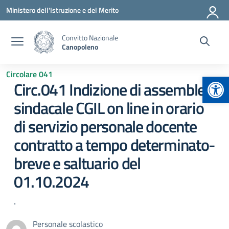
Vai ai contenuti
Vai al menu di navigazione
Vai al footer
Ministero dell'Istruzione e del Merito
Convitto Nazionale
Canopoleno
Circolare 041
Apr
Circ.041 Indizione di assemblea
sindacale CGIL on line in orario
di servizio personale docente
contratto a tempo determinato-
breve e saltuario del
01.10.2024
.
Personale scolastico