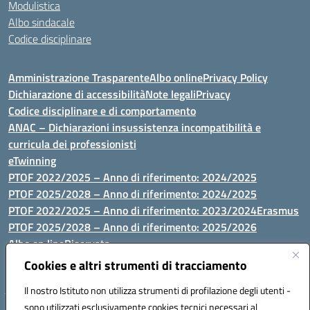
Modulistica
Albo sindacale
Codice disciplinare
Amministrazione Trasparente
Albo online
Privacy Policy
Dichiarazione di accessibilità
Note legali
Privacy
Codice disciplinare e di comportamento
ANAC – Dichiarazioni insussistenza incompatibilità e
curricula dei professionisti
eTwinning
PTOF 2022/2025 – Anno di riferimento: 2024/2025
PTOF 2025/2028 – Anno di riferimento: 2024/2025
PTOF 2022/2025 – Anno di riferimento: 2023/2024
Erasmus
PTOF 2025/2028 – Anno di riferimento: 2025/2026
Albo on line
Riservata
P.N. Dotazione di attrezzature per le palestre
Cookies e altri strumenti di tracciamento
Il nostro Istituto non utilizza strumenti di profilazione degli utenti -
sono utilizzati esclusivamente cookies tecnici necessari al