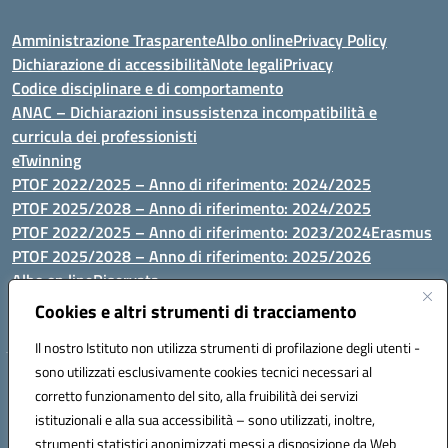
Amministrazione Trasparente
Albo online
Privacy Policy
Dichiarazione di accessibilità
Note legali
Privacy
Codice disciplinare e di comportamento
ANAC – Dichiarazioni insussistenza incompatibilità e
curricula dei professionisti
eTwinning
PTOF 2022/2025 – Anno di riferimento: 2024/2025
PTOF 2025/2028 – Anno di riferimento: 2024/2025
PTOF 2022/2025 – Anno di riferimento: 2023/2024
Erasmus
PTOF 2025/2028 – Anno di riferimento: 2025/2026
Albo on line
Riservata
P.N. Dotazione di attrezzature per le palestre
Cookies e altri strumenti di tracciamento
Il nostro Istituto non utilizza strumenti di profilazione degli utenti -
sono utilizzati esclusivamente cookies tecnici necessari al
Via Luna e Sole, 44 07100, Sassari - Tel 079293287 - Fax 0793764116
corretto funzionamento del sito, alla fruibilità dei servizi
- Mail: ssvc010009@istruzione.it - PEC: ssvc010009@pec.istruzione.it
istituzionali e alla sua accessibilità – sono utilizzati, inoltre,
- C.F. / P.IVA Convitto 80000150906 - C.F. Scuole 92073300904
strumenti statistici anonimizzati messi a disposizione da Web