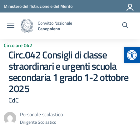
Vai ai contenuti
Vai al menu di navigazione
Vai al footer
Ministero dell'Istruzione e del Merito
Convitto Nazionale
Canopoleno
Circolare 042
Apr
Circ.042 Consigli di classe
straordinari e urgenti scuola
secondaria 1 grado 1-2 ottobre
2025
CdC
Personale scolastico
Dirigente Scolastico