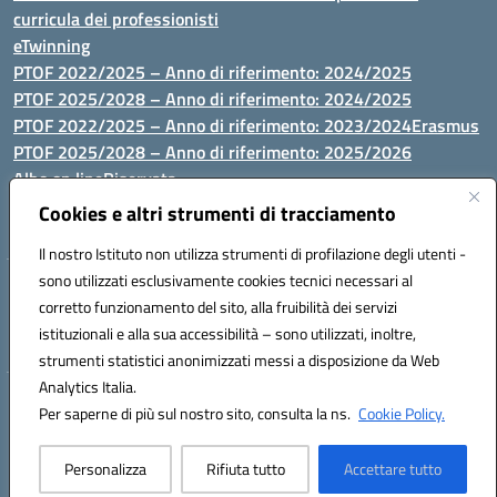
curricula dei professionisti
eTwinning
PTOF 2022/2025 – Anno di riferimento: 2024/2025
PTOF 2025/2028 – Anno di riferimento: 2024/2025
PTOF 2022/2025 – Anno di riferimento: 2023/2024
Erasmus
PTOF 2025/2028 – Anno di riferimento: 2025/2026
Albo on line
Riservata
P.N. Dotazione di attrezzature per le palestre
Cookies e altri strumenti di tracciamento
Il nostro Istituto non utilizza strumenti di profilazione degli utenti -
sono utilizzati esclusivamente cookies tecnici necessari al
Via Luna e Sole, 44 07100, Sassari - Tel 079293287 - Fax 0793764116
corretto funzionamento del sito, alla fruibilità dei servizi
- Mail: ssvc010009@istruzione.it - PEC: ssvc010009@pec.istruzione.it
istituzionali e alla sua accessibilità – sono utilizzati, inoltre,
- C.F. / P.IVA Convitto 80000150906 - C.F. Scuole 92073300904
strumenti statistici anonimizzati messi a disposizione da Web
Analytics Italia.
Hosting & Powered by 3D Solution S.r.l.
Per saperne di più sul nostro sito, consulta la ns.
Cookie Policy.
Concept & Design by Designers Italia
Personalizza
Rifiuta tutto
Accettare tutto