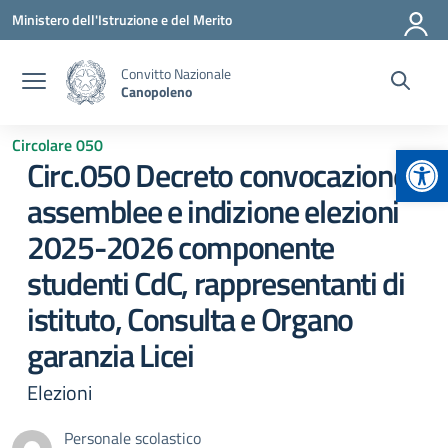
Vai ai contenuti
Vai al menu di navigazione
Vai al footer
Ministero dell'Istruzione e del Merito
Convitto Nazionale
Canopoleno
Circolare 050
Apr
Circ.050 Decreto convocazione
assemblee e indizione elezioni
2025-2026 componente
studenti CdC, rappresentanti di
istituto, Consulta e Organo
garanzia Licei
Elezioni
Personale scolastico