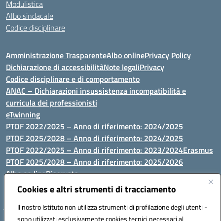
Modulistica
Albo sindacale
Codice disciplinare
Amministrazione Trasparente
Albo online
Privacy Policy
Dichiarazione di accessibilità
Note legali
Privacy
Codice disciplinare e di comportamento
ANAC – Dichiarazioni insussistenza incompatibilità e
curricula dei professionisti
eTwinning
PTOF 2022/2025 – Anno di riferimento: 2024/2025
PTOF 2025/2028 – Anno di riferimento: 2024/2025
PTOF 2022/2025 – Anno di riferimento: 2023/2024
Erasmus
PTOF 2025/2028 – Anno di riferimento: 2025/2026
Albo on line
Riservata
P.N. Dotazione di attrezzature per le palestre
Cookies e altri strumenti di tracciamento
Il nostro Istituto non utilizza strumenti di profilazione degli utenti -
sono utilizzati esclusivamente cookies tecnici necessari al