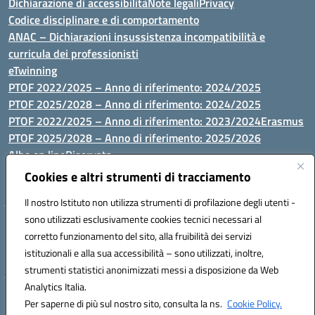
Dichiarazione di accessibilità
Note legali
Privacy
Codice disciplinare e di comportamento
ANAC – Dichiarazioni insussistenza incompatibilità e
curricula dei professionisti
eTwinning
PTOF 2022/2025 – Anno di riferimento: 2024/2025
PTOF 2025/2028 – Anno di riferimento: 2024/2025
PTOF 2022/2025 – Anno di riferimento: 2023/2024
Erasmus
PTOF 2025/2028 – Anno di riferimento: 2025/2026
Albo on line
Riservata
P.N. Dotazione di attrezzature per le palestre
Cookies e altri strumenti di tracciamento
Il nostro Istituto non utilizza strumenti di profilazione degli utenti -
sono utilizzati esclusivamente cookies tecnici necessari al
Via Luna e Sole, 44 07100, Sassari - Tel 079293287 - Fax 0793764116
corretto funzionamento del sito, alla fruibilità dei servizi
- Mail: ssvc010009@istruzione.it - PEC: ssvc010009@pec.istruzione.it
istituzionali e alla sua accessibilità – sono utilizzati, inoltre,
- C.F. / P.IVA Convitto 80000150906 - C.F. Scuole 92073300904
strumenti statistici anonimizzati messi a disposizione da Web
Analytics Italia.
Hosting & Powered by 3D Solution S.r.l.
Per saperne di più sul nostro sito, consulta la ns.
Cookie Policy.
Concept & Design by Designers Italia