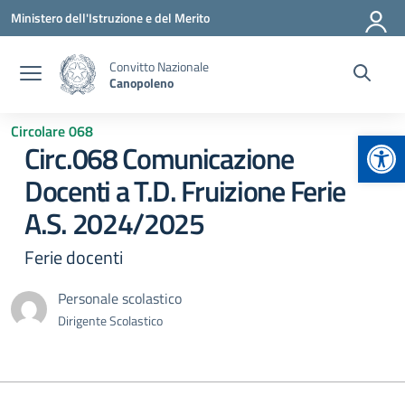
Vai ai contenuti
Vai al menu di navigazione
Vai al footer
Ministero dell'Istruzione e del Merito
Convitto Nazionale
Canopoleno
Circolare 068
Apr
Circ.068 Comunicazione
Docenti a T.D. Fruizione Ferie
A.S. 2024/2025
Ferie docenti
Personale scolastico
Dirigente Scolastico