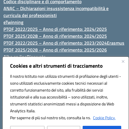
Codice disciplinare e di comportamento
ANAC – Dichiarazioni insussistenza incompatibilità e
curricula dei professionisti
eTwinning
PTOF 2022/2025 – Anno di riferimento: 2024/2025
PTOF 2025/2028 – Anno di riferimento: 2024/2025
PTOF 2022/2025 – Anno di riferimento: 2023/2024
Erasmus
PTOF 2025/2028 – Anno di riferimento: 2025/2026
Albo on line
Riservata
P.N. Dotazione di attrezzature per le palestre
Cookies e altri strumenti di tracciamento
Il nostro Istituto non utilizza strumenti di profilazione degli utenti -
sono utilizzati esclusivamente cookies tecnici necessari al
Via Luna e Sole, 44 07100, Sassari - Tel 079293287 - Fax 0793764116
corretto funzionamento del sito, alla fruibilità dei servizi
- Mail: ssvc010009@istruzione.it - PEC: ssvc010009@pec.istruzione.it
istituzionali e alla sua accessibilità – sono utilizzati, inoltre,
- C.F. / P.IVA Convitto 80000150906 - C.F. Scuole 92073300904
strumenti statistici anonimizzati messi a disposizione da Web
Analytics Italia.
Hosting & Powered by 3D Solution S.r.l.
Per saperne di più sul nostro sito, consulta la ns.
Cookie Policy.
Concept & Design by Designers Italia