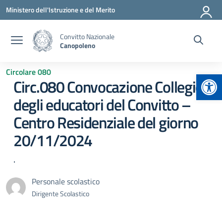
Vai ai contenuti
Vai al menu di navigazione
Vai al footer
Ministero dell'Istruzione e del Merito
Convitto Nazionale
Canopoleno
Circolare 080
Apr
Circ.080 Convocazione Collegio
degli educatori del Convitto –
Centro Residenziale del giorno
20/11/2024
.
Personale scolastico
Dirigente Scolastico