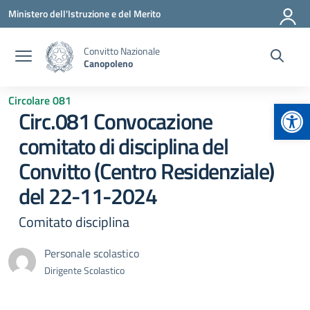
Vai ai contenuti
Vai al menu di navigazione
Vai al footer
Ministero dell'Istruzione e del Merito
Convitto Nazionale
Canopoleno
Circolare 081
Apr
Circ.081 Convocazione
comitato di disciplina del
Convitto (Centro Residenziale)
del 22-11-2024
Comitato disciplina
Personale scolastico
Dirigente Scolastico