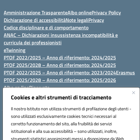
Amministrazione Trasparente
Albo online
Privacy Policy
Dichiarazione di accessibilità
Note legali
Privacy
Codice disciplinare e di comportamento
ANAC – Dichiarazioni insussistenza incompatibilità e
curricula dei professionisti
eTwinning
PTOF 2022/2025 – Anno di riferimento: 2024/2025
PTOF 2025/2028 – Anno di riferimento: 2024/2025
PTOF 2022/2025 – Anno di riferimento: 2023/2024
Erasmus
PTOF 2025/2028 – Anno di riferimento: 2025/2026
Albo on line
Riservata
P.N. Dotazione di attrezzature per le palestre
Cookies e altri strumenti di tracciamento
Il nostro Istituto non utilizza strumenti di profilazione degli utenti -
sono utilizzati esclusivamente cookies tecnici necessari al
Via Luna e Sole, 44 07100, Sassari - Tel 079293287 - Fax 0793764116
corretto funzionamento del sito, alla fruibilità dei servizi
- Mail: ssvc010009@istruzione.it - PEC: ssvc010009@pec.istruzione.it
istituzionali e alla sua accessibilità – sono utilizzati, inoltre,
- C.F. / P.IVA Convitto 80000150906 - C.F. Scuole 92073300904
strumenti statistici anonimizzati messi a disposizione da Web