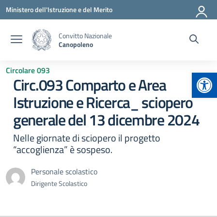
Vai ai contenuti
Vai al menu di navigazione
Vai al footer
Ministero dell'Istruzione e del Merito
Convitto Nazionale
Canopoleno
Circolare 093
Apr
Circ.093 Comparto e Area
Istruzione e Ricerca_ sciopero
generale del 13 dicembre 2024
Nelle giornate di sciopero il progetto
“accoglienza” è sospeso.
Personale scolastico
Dirigente Scolastico