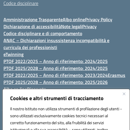
Codice disciplinare
Amministrazione Trasparente
Albo online
Privacy Policy
Dichiarazione di accessibilità
Note legali
Privacy
Codice disciplinare e di comportamento
ANAC – Dichiarazioni insussistenza incompatibilità e
curricula dei professionisti
eTwinning
PTOF 2022/2025 – Anno di riferimento: 2024/2025
PTOF 2025/2028 – Anno di riferimento: 2024/2025
PTOF 2022/2025 – Anno di riferimento: 2023/2024
Erasmus
PTOF 2025/2028 – Anno di riferimento: 2025/2026
Albo on line
Riservata
P.N. Dotazione di attrezzature per le palestre
Cookies e altri strumenti di tracciamento
Il nostro Istituto non utilizza strumenti di profilazione degli utenti -
sono utilizzati esclusivamente cookies tecnici necessari al
Via Luna e Sole, 44 07100, Sassari - Tel 079293287 - Fax 0793764116
corretto funzionamento del sito, alla fruibilità dei servizi
- Mail: ssvc010009@istruzione.it - PEC: ssvc010009@pec.istruzione.it
istituzionali e alla sua accessibilità – sono utilizzati, inoltre,