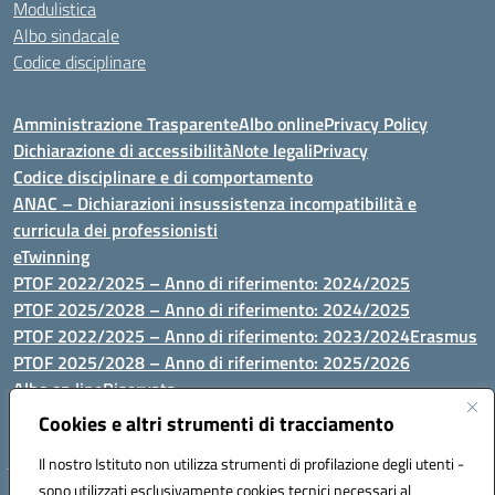
Modulistica
Albo sindacale
Codice disciplinare
Amministrazione Trasparente
Albo online
Privacy Policy
Dichiarazione di accessibilità
Note legali
Privacy
Codice disciplinare e di comportamento
ANAC – Dichiarazioni insussistenza incompatibilità e
curricula dei professionisti
eTwinning
PTOF 2022/2025 – Anno di riferimento: 2024/2025
PTOF 2025/2028 – Anno di riferimento: 2024/2025
PTOF 2022/2025 – Anno di riferimento: 2023/2024
Erasmus
PTOF 2025/2028 – Anno di riferimento: 2025/2026
Albo on line
Riservata
P.N. Dotazione di attrezzature per le palestre
Cookies e altri strumenti di tracciamento
Il nostro Istituto non utilizza strumenti di profilazione degli utenti -
sono utilizzati esclusivamente cookies tecnici necessari al