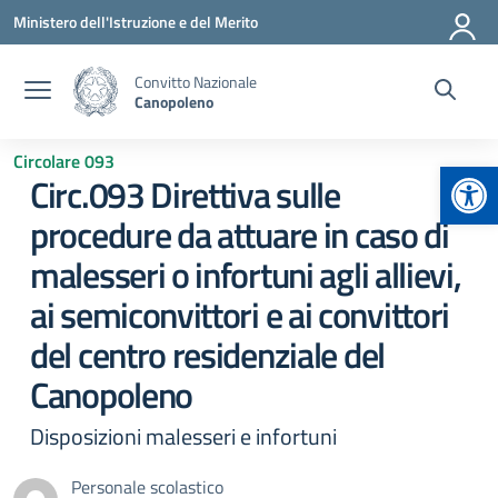
Vai ai contenuti
Vai al menu di navigazione
Vai al footer
Ministero dell'Istruzione e del Merito
Convitto Nazionale
Canopoleno
Circolare 093
Apr
Circ.093 Direttiva sulle
procedure da attuare in caso di
malesseri o infortuni agli allievi,
ai semiconvittori e ai convittori
del centro residenziale del
Canopoleno
Disposizioni malesseri e infortuni
Personale scolastico