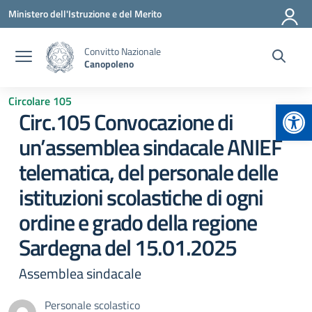
Vai ai contenuti
Vai al menu di navigazione
Vai al footer
Ministero dell'Istruzione e del Merito
Convitto Nazionale
Canopoleno
Circolare 105
Apr
Circ.105 Convocazione di
un’assemblea sindacale ANIEF
telematica, del personale delle
istituzioni scolastiche di ogni
ordine e grado della regione
Sardegna del 15.01.2025
Assemblea sindacale
Personale scolastico