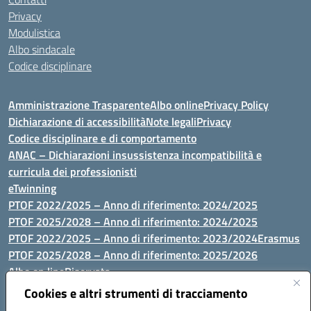
Privacy
Modulistica
Albo sindacale
Codice disciplinare
Amministrazione Trasparente
Albo online
Privacy Policy
Dichiarazione di accessibilità
Note legali
Privacy
Codice disciplinare e di comportamento
ANAC – Dichiarazioni insussistenza incompatibilità e
curricula dei professionisti
eTwinning
PTOF 2022/2025 – Anno di riferimento: 2024/2025
PTOF 2025/2028 – Anno di riferimento: 2024/2025
PTOF 2022/2025 – Anno di riferimento: 2023/2024
Erasmus
PTOF 2025/2028 – Anno di riferimento: 2025/2026
Albo on line
Riservata
P.N. Dotazione di attrezzature per le palestre
Cookies e altri strumenti di tracciamento