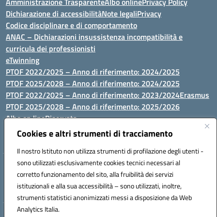
Amministrazione Trasparente
Albo online
Privacy Policy
Dichiarazione di accessibilità
Note legali
Privacy
Codice disciplinare e di comportamento
ANAC – Dichiarazioni insussistenza incompatibilità e
curricula dei professionisti
eTwinning
PTOF 2022/2025 – Anno di riferimento: 2024/2025
PTOF 2025/2028 – Anno di riferimento: 2024/2025
PTOF 2022/2025 – Anno di riferimento: 2023/2024
Erasmus
PTOF 2025/2028 – Anno di riferimento: 2025/2026
Albo on line
Riservata
P.N. Dotazione di attrezzature per le palestre
Cookies e altri strumenti di tracciamento
Il nostro Istituto non utilizza strumenti di profilazione degli utenti -
sono utilizzati esclusivamente cookies tecnici necessari al
Via Luna e Sole, 44 07100, Sassari - Tel 079293287 - Fax 0793764116
corretto funzionamento del sito, alla fruibilità dei servizi
- Mail: ssvc010009@istruzione.it - PEC: ssvc010009@pec.istruzione.it
istituzionali e alla sua accessibilità – sono utilizzati, inoltre,
- C.F. / P.IVA Convitto 80000150906 - C.F. Scuole 92073300904
strumenti statistici anonimizzati messi a disposizione da Web
Analytics Italia.
Hosting & Powered by 3D Solution S.r.l.