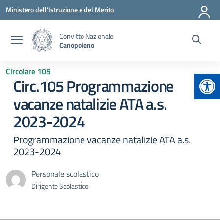
Vai ai contenuti
Vai al menu di navigazione
Vai al footer
Ministero dell'Istruzione e del Merito
Convitto Nazionale
Canopoleno
Circolare 105
Apr
Circ.105 Programmazione
vacanze natalizie ATA a.s.
2023-2024
Programmazione vacanze natalizie ATA a.s.
2023-2024
Personale scolastico
Dirigente Scolastico