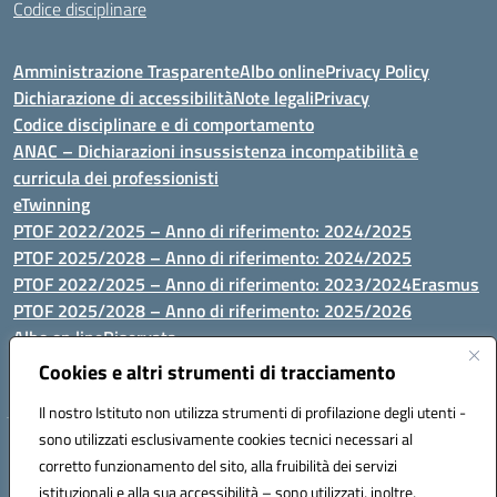
Codice disciplinare
Amministrazione Trasparente
Albo online
Privacy Policy
Dichiarazione di accessibilità
Note legali
Privacy
Codice disciplinare e di comportamento
ANAC – Dichiarazioni insussistenza incompatibilità e
curricula dei professionisti
eTwinning
PTOF 2022/2025 – Anno di riferimento: 2024/2025
PTOF 2025/2028 – Anno di riferimento: 2024/2025
PTOF 2022/2025 – Anno di riferimento: 2023/2024
Erasmus
PTOF 2025/2028 – Anno di riferimento: 2025/2026
Albo on line
Riservata
P.N. Dotazione di attrezzature per le palestre
Cookies e altri strumenti di tracciamento
Il nostro Istituto non utilizza strumenti di profilazione degli utenti -
sono utilizzati esclusivamente cookies tecnici necessari al
Via Luna e Sole, 44 07100, Sassari - Tel 079293287 - Fax 0793764116
corretto funzionamento del sito, alla fruibilità dei servizi
- Mail: ssvc010009@istruzione.it - PEC: ssvc010009@pec.istruzione.it
istituzionali e alla sua accessibilità – sono utilizzati, inoltre,