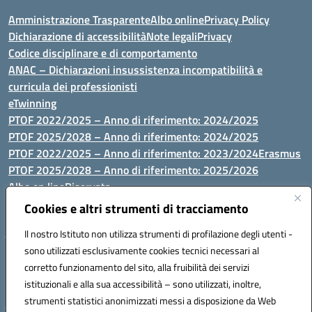
Amministrazione Trasparente
Albo online
Privacy Policy
Dichiarazione di accessibilità
Note legali
Privacy
Codice disciplinare e di comportamento
ANAC – Dichiarazioni insussistenza incompatibilità e
curricula dei professionisti
eTwinning
PTOF 2022/2025 – Anno di riferimento: 2024/2025
PTOF 2025/2028 – Anno di riferimento: 2024/2025
PTOF 2022/2025 – Anno di riferimento: 2023/2024
Erasmus
PTOF 2025/2028 – Anno di riferimento: 2025/2026
Albo on line
Riservata
P.N. Dotazione di attrezzature per le palestre
Cookies e altri strumenti di tracciamento
Il nostro Istituto non utilizza strumenti di profilazione degli utenti -
sono utilizzati esclusivamente cookies tecnici necessari al
Via Luna e Sole, 44 07100, Sassari - Tel 079293287 - Fax 0793764116
corretto funzionamento del sito, alla fruibilità dei servizi
- Mail: ssvc010009@istruzione.it - PEC: ssvc010009@pec.istruzione.it
istituzionali e alla sua accessibilità – sono utilizzati, inoltre,
- C.F. / P.IVA Convitto 80000150906 - C.F. Scuole 92073300904
strumenti statistici anonimizzati messi a disposizione da Web