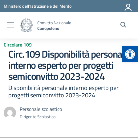
Vai ai contenuti
Vai al menu di navigazione
Vai al footer
Ministero dell'Istruzione e del Merito
Convitto Nazionale
Canopoleno
Circolare 109
Apr
Circ.109 Disponibilità personale
interno esperto per progetti
semiconvitto 2023-2024
Disponibilità personale interno esperto per
progetti semiconvitto 2023-2024
Personale scolastico
Dirigente Scolastico