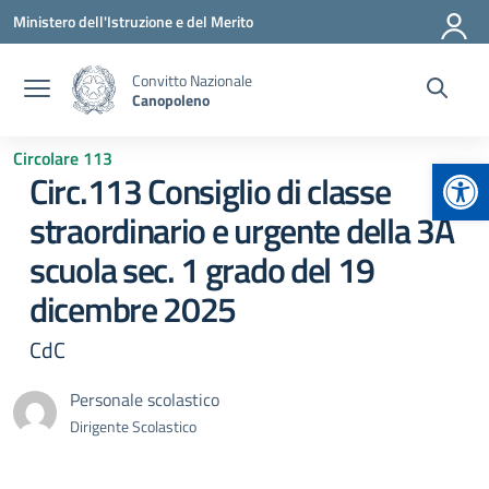
Vai ai contenuti
Vai al menu di navigazione
Vai al footer
Ministero dell'Istruzione e del Merito
Convitto Nazionale
Canopoleno
Circolare 113
Apr
Circ.113 Consiglio di classe
straordinario e urgente della 3A
scuola sec. 1 grado del 19
dicembre 2025
CdC
Personale scolastico
Dirigente Scolastico