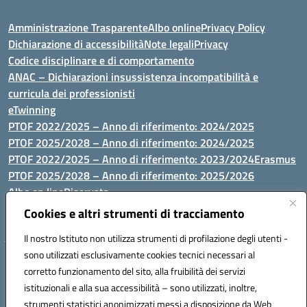
Amministrazione Trasparente
Albo online
Privacy Policy
Dichiarazione di accessibilità
Note legali
Privacy
Codice disciplinare e di comportamento
ANAC – Dichiarazioni insussistenza incompatibilità e
curricula dei professionisti
eTwinning
PTOF 2022/2025 – Anno di riferimento: 2024/2025
PTOF 2025/2028 – Anno di riferimento: 2024/2025
PTOF 2022/2025 – Anno di riferimento: 2023/2024
Erasmus
PTOF 2025/2028 – Anno di riferimento: 2025/2026
Albo on line
Riservata
P.N. Dotazione di attrezzature per le palestre
Cookies e altri strumenti di tracciamento
Il nostro Istituto non utilizza strumenti di profilazione degli utenti -
sono utilizzati esclusivamente cookies tecnici necessari al
Via Luna e Sole, 44 07100, Sassari - Tel 079293287 - Fax 0793764116
corretto funzionamento del sito, alla fruibilità dei servizi
- Mail: ssvc010009@istruzione.it - PEC: ssvc010009@pec.istruzione.it
istituzionali e alla sua accessibilità – sono utilizzati, inoltre,
- C.F. / P.IVA Convitto 80000150906 - C.F. Scuole 92073300904
strumenti statistici anonimizzati messi a disposizione da Web