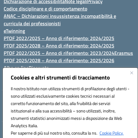
Dichiarazione di accessibilità
Note legali
Privacy
Codice disciplinare e di comportamento
ANAC – Dichiarazioni insussistenza incompatibilità e
curricula dei professionisti
eTwinning
PTOF 2022/2025 – Anno di riferimento: 2024/2025
PTOF 2025/2028 – Anno di riferimento: 2024/2025
PTOF 2022/2025 – Anno di riferimento: 2023/2024
Erasmus
PTOF 2025/2028 – Anno di riferimento: 2025/2026
Albo on line
Riservata
P.N. Dotazione di attrezzature per le palestre
Cookies e altri strumenti di tracciamento
Il nostro Istituto non utilizza strumenti di profilazione degli utenti -
sono utilizzati esclusivamente cookies tecnici necessari al
Via Luna e Sole, 44 07100, Sassari - Tel 079293287 - Fax 0793764116
corretto funzionamento del sito, alla fruibilità dei servizi
- Mail: ssvc010009@istruzione.it - PEC: ssvc010009@pec.istruzione.it
istituzionali e alla sua accessibilità – sono utilizzati, inoltre,
- C.F. / P.IVA Convitto 80000150906 - C.F. Scuole 92073300904
strumenti statistici anonimizzati messi a disposizione da Web
Analytics Italia.
Hosting & Powered by 3D Solution S.r.l.
Per saperne di più sul nostro sito, consulta la ns.
Cookie Policy.
Concept & Design by Designers Italia