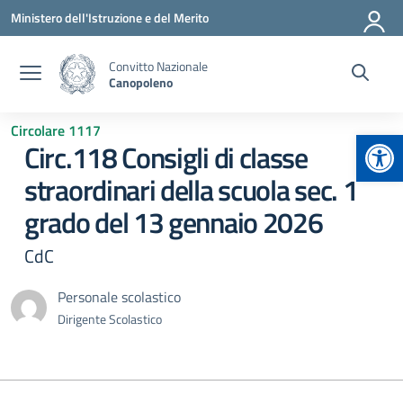
Vai ai contenuti
Vai al menu di navigazione
Vai al footer
Ministero dell'Istruzione e del Merito
Convitto Nazionale
Canopoleno
Circolare 1117
Apr
Circ.118 Consigli di classe
straordinari della scuola sec. 1
grado del 13 gennaio 2026
CdC
Personale scolastico
Dirigente Scolastico