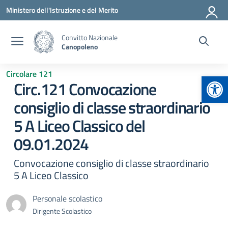
Vai ai contenuti
Vai al menu di navigazione
Vai al footer
Ministero dell'Istruzione e del Merito
Convitto Nazionale
Canopoleno
Circolare 121
Apr
Circ.121 Convocazione
consiglio di classe straordinario
5 A Liceo Classico del
09.01.2024
Convocazione consiglio di classe straordinario
5 A Liceo Classico
Personale scolastico
Dirigente Scolastico