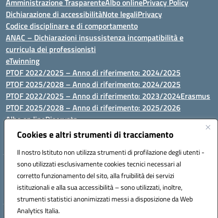
Amministrazione Trasparente
Albo online
Privacy Policy
Dichiarazione di accessibilità
Note legali
Privacy
Codice disciplinare e di comportamento
ANAC – Dichiarazioni insussistenza incompatibilità e
curricula dei professionisti
eTwinning
PTOF 2022/2025 – Anno di riferimento: 2024/2025
PTOF 2025/2028 – Anno di riferimento: 2024/2025
PTOF 2022/2025 – Anno di riferimento: 2023/2024
Erasmus
PTOF 2025/2028 – Anno di riferimento: 2025/2026
Albo on line
Riservata
P.N. Dotazione di attrezzature per le palestre
Cookies e altri strumenti di tracciamento
Il nostro Istituto non utilizza strumenti di profilazione degli utenti -
sono utilizzati esclusivamente cookies tecnici necessari al
Via Luna e Sole, 44 07100, Sassari - Tel 079293287 - Fax 0793764116
corretto funzionamento del sito, alla fruibilità dei servizi
- Mail: ssvc010009@istruzione.it - PEC: ssvc010009@pec.istruzione.it
istituzionali e alla sua accessibilità – sono utilizzati, inoltre,
- C.F. / P.IVA Convitto 80000150906 - C.F. Scuole 92073300904
strumenti statistici anonimizzati messi a disposizione da Web
Analytics Italia.