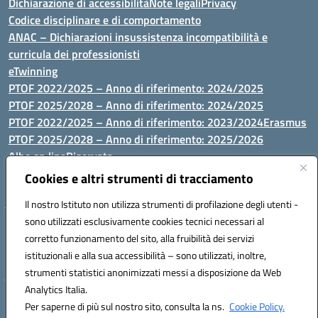
Dichiarazione di accessibilità
Note legali
Privacy
Codice disciplinare e di comportamento
ANAC – Dichiarazioni insussistenza incompatibilità e
curricula dei professionisti
eTwinning
PTOF 2022/2025 – Anno di riferimento: 2024/2025
PTOF 2025/2028 – Anno di riferimento: 2024/2025
PTOF 2022/2025 – Anno di riferimento: 2023/2024
Erasmus
PTOF 2025/2028 – Anno di riferimento: 2025/2026
Albo on line
Riservata
P.N. Dotazione di attrezzature per le palestre
Cookies e altri strumenti di tracciamento
Il nostro Istituto non utilizza strumenti di profilazione degli utenti -
sono utilizzati esclusivamente cookies tecnici necessari al
Via Luna e Sole, 44 07100, Sassari - Tel 079293287 - Fax 0793764116
corretto funzionamento del sito, alla fruibilità dei servizi
- Mail: ssvc010009@istruzione.it - PEC: ssvc010009@pec.istruzione.it
istituzionali e alla sua accessibilità – sono utilizzati, inoltre,
- C.F. / P.IVA Convitto 80000150906 - C.F. Scuole 92073300904
strumenti statistici anonimizzati messi a disposizione da Web
Analytics Italia.
Hosting & Powered by 3D Solution S.r.l.
Per saperne di più sul nostro sito, consulta la ns.
Cookie Policy.
Concept & Design by Designers Italia