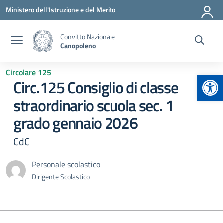
Vai ai contenuti
Vai al menu di navigazione
Vai al footer
Ministero dell'Istruzione e del Merito
Convitto Nazionale
Canopoleno
Circolare 125
Apr
Circ.125 Consiglio di classe
straordinario scuola sec. 1
grado gennaio 2026
CdC
Personale scolastico
Dirigente Scolastico