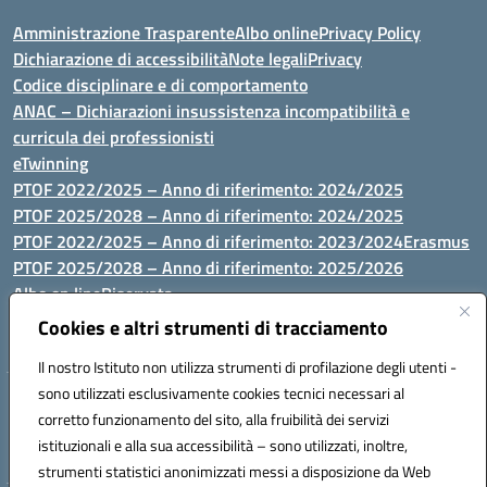
Amministrazione Trasparente
Albo online
Privacy Policy
Dichiarazione di accessibilità
Note legali
Privacy
Codice disciplinare e di comportamento
ANAC – Dichiarazioni insussistenza incompatibilità e
curricula dei professionisti
eTwinning
PTOF 2022/2025 – Anno di riferimento: 2024/2025
PTOF 2025/2028 – Anno di riferimento: 2024/2025
PTOF 2022/2025 – Anno di riferimento: 2023/2024
Erasmus
PTOF 2025/2028 – Anno di riferimento: 2025/2026
Albo on line
Riservata
P.N. Dotazione di attrezzature per le palestre
Cookies e altri strumenti di tracciamento
Il nostro Istituto non utilizza strumenti di profilazione degli utenti -
sono utilizzati esclusivamente cookies tecnici necessari al
Via Luna e Sole, 44 07100, Sassari - Tel 079293287 - Fax 0793764116
corretto funzionamento del sito, alla fruibilità dei servizi
- Mail: ssvc010009@istruzione.it - PEC: ssvc010009@pec.istruzione.it
istituzionali e alla sua accessibilità – sono utilizzati, inoltre,
- C.F. / P.IVA Convitto 80000150906 - C.F. Scuole 92073300904
strumenti statistici anonimizzati messi a disposizione da Web