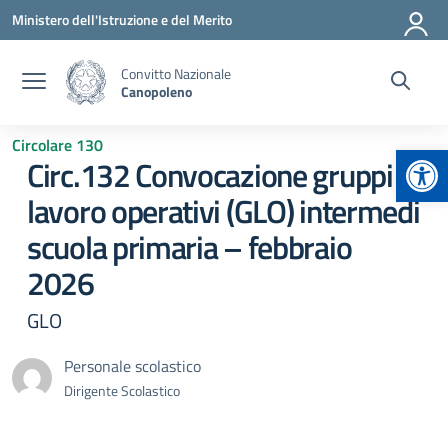
Vai ai contenuti
Vai al menu di navigazione
Vai al footer
Ministero dell'Istruzione e del Merito
Convitto Nazionale
Canopoleno
Circolare 130
Apr
Circ.132 Convocazione gruppi di
lavoro operativi (GLO) intermedi
scuola primaria – febbraio
2026
GLO
Personale scolastico
Dirigente Scolastico