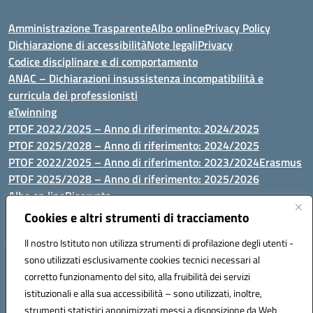
Amministrazione Trasparente
Albo online
Privacy Policy
Dichiarazione di accessibilità
Note legali
Privacy
Codice disciplinare e di comportamento
ANAC – Dichiarazioni insussistenza incompatibilità e
curricula dei professionisti
eTwinning
PTOF 2022/2025 – Anno di riferimento: 2024/2025
PTOF 2025/2028 – Anno di riferimento: 2024/2025
PTOF 2022/2025 – Anno di riferimento: 2023/2024
Erasmus
PTOF 2025/2028 – Anno di riferimento: 2025/2026
Albo on line
Riservata
P.N. Dotazione di attrezzature per le palestre
Cookies e altri strumenti di tracciamento
Il nostro Istituto non utilizza strumenti di profilazione degli utenti -
sono utilizzati esclusivamente cookies tecnici necessari al
Via Luna e Sole, 44 07100, Sassari - Tel 079293287 - Fax 0793764116
corretto funzionamento del sito, alla fruibilità dei servizi
- Mail: ssvc010009@istruzione.it - PEC: ssvc010009@pec.istruzione.it
istituzionali e alla sua accessibilità – sono utilizzati, inoltre,
- C.F. / P.IVA Convitto 80000150906 - C.F. Scuole 92073300904
strumenti statistici anonimizzati messi a disposizione da Web