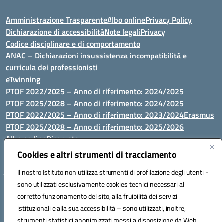
Amministrazione Trasparente
Albo online
Privacy Policy
Dichiarazione di accessibilità
Note legali
Privacy
Codice disciplinare e di comportamento
ANAC – Dichiarazioni insussistenza incompatibilità e
curricula dei professionisti
eTwinning
PTOF 2022/2025 – Anno di riferimento: 2024/2025
PTOF 2025/2028 – Anno di riferimento: 2024/2025
PTOF 2022/2025 – Anno di riferimento: 2023/2024
Erasmus
PTOF 2025/2028 – Anno di riferimento: 2025/2026
Albo on line
Riservata
P.N. Dotazione di attrezzature per le palestre
Cookies e altri strumenti di tracciamento
Il nostro Istituto non utilizza strumenti di profilazione degli utenti -
sono utilizzati esclusivamente cookies tecnici necessari al
Via Luna e Sole, 44 07100, Sassari - Tel 079293287 - Fax 0793764116
corretto funzionamento del sito, alla fruibilità dei servizi
- Mail: ssvc010009@istruzione.it - PEC: ssvc010009@pec.istruzione.it
istituzionali e alla sua accessibilità – sono utilizzati, inoltre,
- C.F. / P.IVA Convitto 80000150906 - C.F. Scuole 92073300904
strumenti statistici anonimizzati messi a disposizione da Web