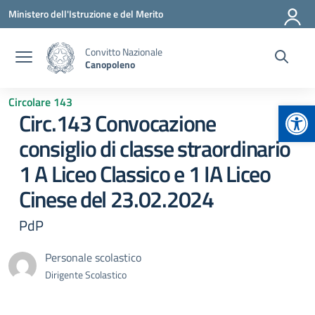
Vai ai contenuti
Vai al menu di navigazione
Vai al footer
Ministero dell'Istruzione e del Merito
Convitto Nazionale
Canopoleno
Circolare 143
Apr
Circ.143 Convocazione
consiglio di classe straordinario
1 A Liceo Classico e 1 IA Liceo
Cinese del 23.02.2024
PdP
Personale scolastico
Dirigente Scolastico