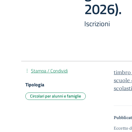
2026).
Iscrizioni
Stampa / Condividi
timbro_
scuole 
Tipologia
scolast
Circolari per alunni e famiglie
Pubblicat
Eccetto d