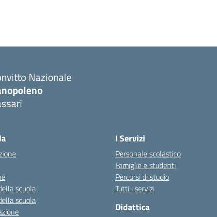
nvitto Nazionale
anopoleno
ssari
Visita la pagina iniziale della scuola
la
I Servizi
zione
Personale scolastico
Famiglie e studenti
ne
Percorsi di studio
della scuola
Tutti i servizi
della scuola
Didattica
azione