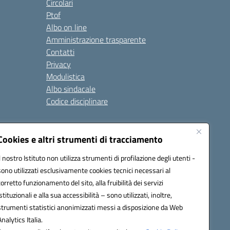
Circolari
Ptof
Albo on line
Amministrazione trasparente
Contatti
Privacy
Modulistica
Albo sindacale
Codice disciplinare
nare e di comportamento
Cookies e altri strumenti di tracciamento
 riferimento: 2024/2025
 2025/2028 – Anno di riferimento: 2025/2026
Il nostro Istituto non utilizza strumenti di profilazione degli utenti -
sono utilizzati esclusivamente cookies tecnici necessari al
corretto funzionamento del sito, alla fruibilità dei servizi
istituzionali e alla sua accessibilità – sono utilizzati, inoltre,
ione.it - C.F. / P.IVA Convitto 80000150906 - C.F. Scuole
strumenti statistici anonimizzati messi a disposizione da Web
Analytics Italia.