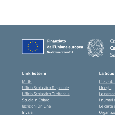
Co
C
Sa
— 
Link Esterni
La Scuo
MIUR
Presenta
Ufficio Scolastico Regionale
I luoghi
Ufficio Scolastico Territoriale
Le perso
Scuola in Chiaro
I numeri 
Iscrizioni On Line
Le carte 
Invalsi
Organizz