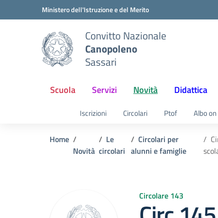
Vai ai contenuti
Vai al menu di navigazione
Vai al footer
Ministero dell'Istruzione e del Merito
Convitto Nazionale
Canopoleno
Sassari
Scuola
Servizi
Novità
Didattica
Iscrizioni
Circolari
Ptof
Albo on 
Home
Le
Circolari per
Ci
Novità
circolari
alunni e famiglie
scol
Circolare 143
Circ.145