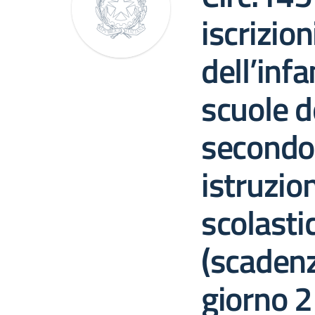
iscrizion
dell’infa
scuole d
secondo 
istruzio
scolast
(scadenz
giorno 2