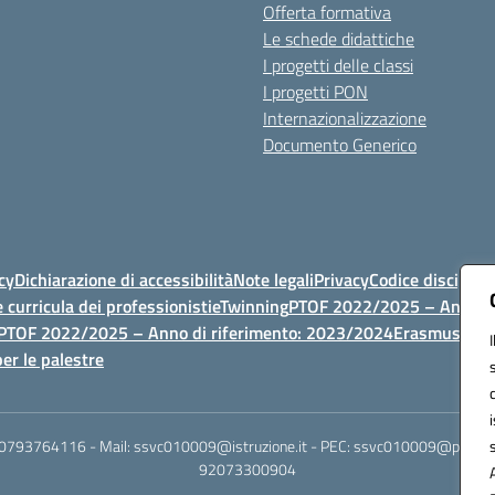
Offerta formativa
Le schede didattiche
I progetti delle classi
I progetti PON
Internazionalizzazione
Documento Generico
cy
Dichiarazione di accessibilità
Note legali
Privacy
Codice discipli
 curricula dei professionisti
eTwinning
PTOF 2022/2025 – Anno di
PTOF 2022/2025 – Anno di riferimento: 2023/2024
Erasmus
PTOF
er le palestre
 0793764116 - Mail: ssvc010009@istruzione.it - PEC: ssvc010009@pec.istruz
92073300904