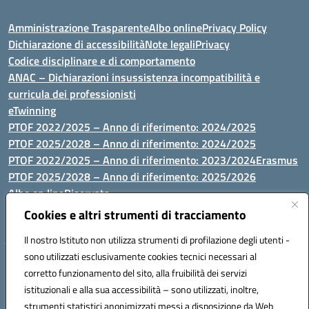
Amministrazione Trasparente
Albo online
Privacy Policy
Dichiarazione di accessibilità
Note legali
Privacy
Codice disciplinare e di comportamento
ANAC – Dichiarazioni insussistenza incompatibilità e
curricula dei professionisti
eTwinning
PTOF 2022/2025 – Anno di riferimento: 2024/2025
PTOF 2025/2028 – Anno di riferimento: 2024/2025
PTOF 2022/2025 – Anno di riferimento: 2023/2024
Erasmus
PTOF 2025/2028 – Anno di riferimento: 2025/2026
Albo on line
Riservata
P.N. Dotazione di attrezzature per le palestre
Cookies e altri strumenti di tracciamento
Il nostro Istituto non utilizza strumenti di profilazione degli utenti -
sono utilizzati esclusivamente cookies tecnici necessari al
Via Luna e Sole, 44 07100, Sassari - Tel 079293287 - Fax 0793764116
corretto funzionamento del sito, alla fruibilità dei servizi
- Mail: ssvc010009@istruzione.it - PEC: ssvc010009@pec.istruzione.it
istituzionali e alla sua accessibilità – sono utilizzati, inoltre,
- C.F. / P.IVA Convitto 80000150906 - C.F. Scuole 92073300904
strumenti statistici anonimizzati messi a disposizione da Web