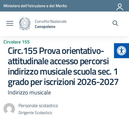
Vai ai contenuti
Vai al menu di navigazione
Vai al footer
Ministero dell'Istruzione e del Merito
Convitto Nazionale
Canopoleno
Circolare 155
Apr
Circ.155 Prova orientativo-
attitudinale accesso percorsi
indirizzo musicale scuola sec. 1
grado per iscrizioni 2026-2027
Indirizzo musicale
Personale scolastico
Dirigente Scolastico