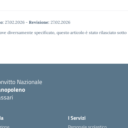
o:
27.02.2026
-
Revisione:
27.02.2026
ove diversamente specificato, questo articolo è stato rilasciato sott
nvitto Nazionale
anopoleno
ssari
Visita la pagina iniziale della scuola
la
I Servizi
zione
Personale scolastico