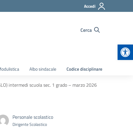
Accedi
Cerca
Apr
odulistica
Albo sindacale
Codice disciplinare
(GLO) intermedi scuola sec. 1 grado – marzo 2026
Personale scolastico
Dirigente Scolastico