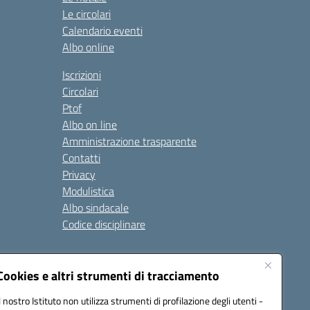
Le circolari
Calendario eventi
Albo online
Iscrizioni
Circolari
Ptof
Albo on line
Amministrazione trasparente
Contatti
Privacy
Modulistica
Albo sindacale
Codice disciplinare
nare e di comportamento
Cookies e altri strumenti di tracciamento
 riferimento: 2024/2025
 2025/2028 – Anno di riferimento: 2025/2026
Il nostro Istituto non utilizza strumenti di profilazione degli utenti -