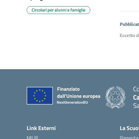
Circolari per alunni e famiglie
Pubblicat
Eccetto d
Co
C
Sa
— 
Link Esterni
La Scuo
MIUR
Presenta