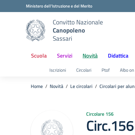
Vai ai contenuti
Vai al menu di navigazione
Vai al footer
Ministero dell'Istruzione e del Merito
Convitto Nazionale
Canopoleno
Sassari
Scuola
Servizi
Novità
Didattica
Iscrizioni
Circolari
Ptof
Albo on 
Home
Novità
Le circolari
Circolari per alun
Circolare 156
Circ.15