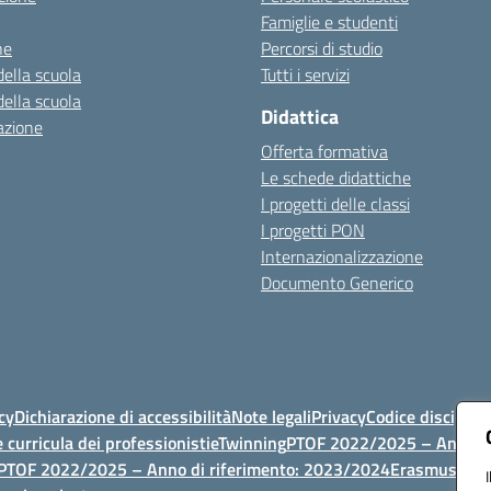
Famiglie e studenti
ne
Percorsi di studio
della scuola
Tutti i servizi
della scuola
Didattica
azione
Offerta formativa
Le schede didattiche
I progetti delle classi
I progetti PON
Internazionalizzazione
Documento Generico
cy
Dichiarazione di accessibilità
Note legali
Privacy
Codice discipli
 curricula dei professionisti
eTwinning
PTOF 2022/2025 – Anno di
PTOF 2022/2025 – Anno di riferimento: 2023/2024
Erasmus
PTOF