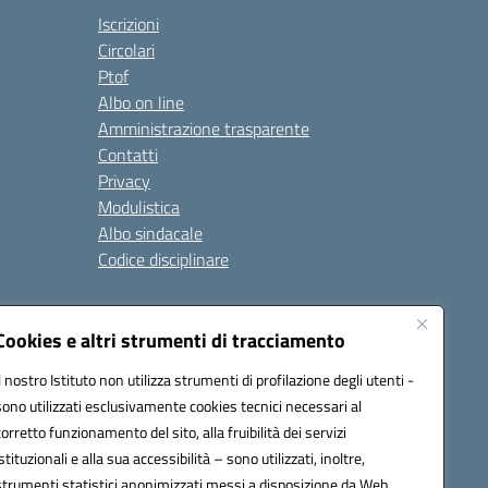
Iscrizioni
Circolari
Ptof
Albo on line
Amministrazione trasparente
Contatti
Privacy
Modulistica
Albo sindacale
Codice disciplinare
nare e di comportamento
Cookies e altri strumenti di tracciamento
 riferimento: 2024/2025
 2025/2028 – Anno di riferimento: 2025/2026
Il nostro Istituto non utilizza strumenti di profilazione degli utenti -
sono utilizzati esclusivamente cookies tecnici necessari al
corretto funzionamento del sito, alla fruibilità dei servizi
istituzionali e alla sua accessibilità – sono utilizzati, inoltre,
ione.it - C.F. / P.IVA Convitto 80000150906 - C.F. Scuole
strumenti statistici anonimizzati messi a disposizione da Web