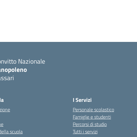
nvitto Nazionale
anopoleno
ssari
Visita la pagina iniziale della scuola
la
I Servizi
zione
Personale scolastico
Famiglie e studenti
ne
Percorsi di studio
della scuola
Tutti i servizi