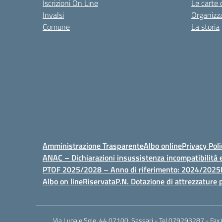
Iscrizioni On Line
Le carte 
Invalsi
Organizz
Comune
La storia
Amministrazione Trasparente
Albo online
Privacy Poli
ANAC – Dichiarazioni insussistenza incompatibilità e
PTOF 2025/2028 – Anno di riferimento: 2024/2025
Albo on line
Riservata
P.N. Dotazione di attrezzature p
Via Luna e Sole, 44 07100, Sassari - Tel 079293287 - Fax