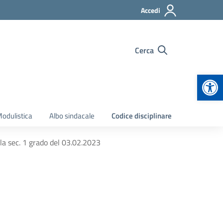
Accedi
Cerca
Apr
odulistica
Albo sindacale
Codice disciplinare
ola sec. 1 grado del 03.02.2023