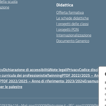
della scuola
Didattica
azione
Offerta formativa
Le schede didattiche
I progetti delle classi
I progetti PON
Internazionalizzazione
Documento Generico
cy
Dichiarazione di accessibilità
Note legali
Privacy
Codice discipli
 curricula dei professionisti
eTwinning
PTOF 2022/2025 – Anno di
PTOF 2022/2025 – Anno di riferimento: 2023/2024
Erasmus
PTOF
er le palestre
 0793764116 - Mail: ssvc010009@istruzione.it - PEC: ssvc010009@pec.istruz