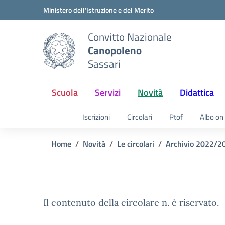
Vai ai contenuti
Vai al menu di navigazione
Vai al footer
Ministero dell'Istruzione e del Merito
Convitto Nazionale
Canopoleno
Sassari
Scuola
Servizi
Novità
Didattica
Iscrizioni
Circolari
Ptof
Albo on 
Home
Novità
Le circolari
Archivio 2022/2
Il contenuto della circolare n. è riservato.