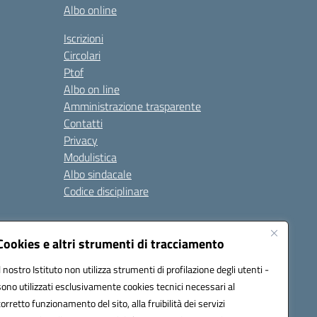
Albo online
Iscrizioni
Circolari
Ptof
Albo on line
Amministrazione trasparente
Contatti
Privacy
Modulistica
Albo sindacale
Codice disciplinare
nare e di comportamento
Cookies e altri strumenti di tracciamento
 riferimento: 2024/2025
 2025/2028 – Anno di riferimento: 2025/2026
Il nostro Istituto non utilizza strumenti di profilazione degli utenti -
sono utilizzati esclusivamente cookies tecnici necessari al
corretto funzionamento del sito, alla fruibilità dei servizi