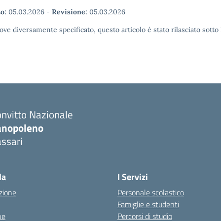
o:
05.03.2026
-
Revisione:
05.03.2026
ove diversamente specificato, questo articolo è stato rilasciato sott
nvitto Nazionale
anopoleno
ssari
Visita la pagina iniziale della scuola
la
I Servizi
zione
Personale scolastico
Famiglie e studenti
ne
Percorsi di studio