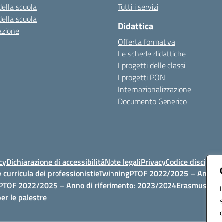
della scuola
Tutti i servizi
della scuola
Didattica
azione
Offerta formativa
Le schede didattiche
I progetti delle classi
I progetti PON
Internazionalizzazione
Documento Generico
cy
Dichiarazione di accessibilità
Note legali
Privacy
Codice discipli
 curricula dei professionisti
eTwinning
PTOF 2022/2025 – Anno di
PTOF 2022/2025 – Anno di riferimento: 2023/2024
Erasmus
PTOF
er le palestre