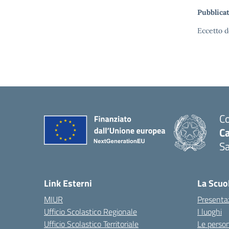
Pubblicat
Eccetto d
Co
C
Sa
— 
Link Esterni
La Scuo
MIUR
Presenta
Ufficio Scolastico Regionale
I luoghi
Ufficio Scolastico Territoriale
Le perso