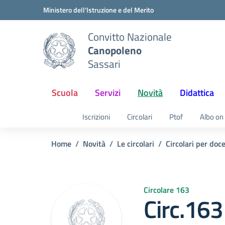
Vai ai contenuti
Vai al menu di navigazione
Vai al footer
Ministero dell'Istruzione e del Merito
Convitto Nazionale
Canopoleno
Sassari
Scuola
Servizi
Novità
Didattica
Iscrizioni
Circolari
Ptof
Albo on 
Home
Novità
Le circolari
Circolari per doc
Circolare 163
Circ.163