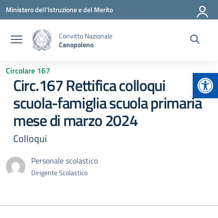
Vai ai contenuti
Vai al menu di navigazione
Vai al footer
Ministero dell'Istruzione e del Merito
Convitto Nazionale
Canopoleno
Circolare 167
Apr
Circ.167 Rettifica colloqui
scuola-famiglia scuola primaria
mese di marzo 2024
Colloqui
Personale scolastico
Dirigente Scolastico