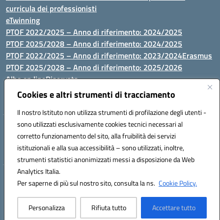
curricula dei professionisti
eTwinning
PTOF 2022/2025 – Anno di riferimento: 2024/2025
PTOF 2025/2028 – Anno di riferimento: 2024/2025
PTOF 2022/2025 – Anno di riferimento: 2023/2024
Erasmus
PTOF 2025/2028 – Anno di riferimento: 2025/2026
Albo on line
Riservata
P.N. Dotazione di attrezzature per le palestre
Cookies e altri strumenti di tracciamento
Il nostro Istituto non utilizza strumenti di profilazione degli utenti -
sono utilizzati esclusivamente cookies tecnici necessari al
Via Luna e Sole, 44 07100, Sassari - Tel 079293287 - Fax 0793764116
corretto funzionamento del sito, alla fruibilità dei servizi
- Mail: ssvc010009@istruzione.it - PEC: ssvc010009@pec.istruzione.it
istituzionali e alla sua accessibilità – sono utilizzati, inoltre,
- C.F. / P.IVA Convitto 80000150906 - C.F. Scuole 92073300904
strumenti statistici anonimizzati messi a disposizione da Web
Analytics Italia.
Hosting & Powered by 3D Solution S.r.l.
Per saperne di più sul nostro sito, consulta la ns.
Cookie Policy.
Concept & Design by Designers Italia
Personalizza
Rifiuta tutto
Accettare tutto