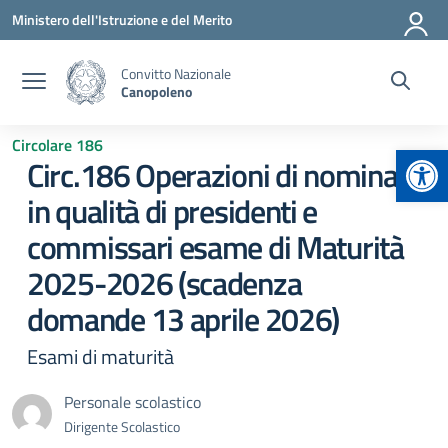
Vai ai contenuti
Vai al menu di navigazione
Vai al footer
Ministero dell'Istruzione e del Merito
Convitto Nazionale
Canopoleno
Circolare 186
Apr
Circ.186 Operazioni di nomina
in qualità di presidenti e
commissari esame di Maturità
2025-2026 (scadenza
domande 13 aprile 2026)
Esami di maturità
Personale scolastico
Dirigente Scolastico