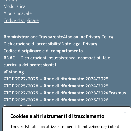
Modulistica
Albo sindacale
Codice disciplinare
Amministrazione Trasparente
Albo online
Privacy Policy
Dichiarazione di accessibilità
Note legali
Privacy
Codice disciplinare e di comportamento
ANAC – Dichiarazioni insussistenza incompatibilità e
curricula dei professionisti
eTwinning
PTOF 2022/2025 – Anno di riferimento: 2024/2025
PTOF 2025/2028 – Anno di riferimento: 2024/2025
PTOF 2022/2025 – Anno di riferimento: 2023/2024
Erasmus
PTOF 2025/2028 – Anno di riferimento: 2025/2026
Albo on line
Riservata
P.N. Dotazione di attrezzature per le palestre
Cookies e altri strumenti di tracciamento
Il nostro Istituto non utilizza strumenti di profilazione degli utenti -