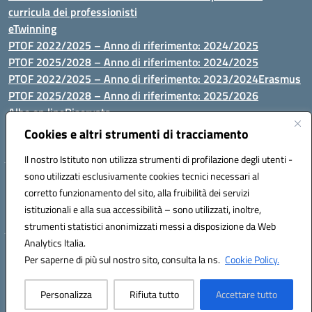
curricula dei professionisti
eTwinning
PTOF 2022/2025 – Anno di riferimento: 2024/2025
PTOF 2025/2028 – Anno di riferimento: 2024/2025
PTOF 2022/2025 – Anno di riferimento: 2023/2024
Erasmus
PTOF 2025/2028 – Anno di riferimento: 2025/2026
Albo on line
Riservata
P.N. Dotazione di attrezzature per le palestre
Cookies e altri strumenti di tracciamento
Il nostro Istituto non utilizza strumenti di profilazione degli utenti -
sono utilizzati esclusivamente cookies tecnici necessari al
Via Luna e Sole, 44 07100, Sassari - Tel 079293287 - Fax 0793764116
corretto funzionamento del sito, alla fruibilità dei servizi
- Mail: ssvc010009@istruzione.it - PEC: ssvc010009@pec.istruzione.it
istituzionali e alla sua accessibilità – sono utilizzati, inoltre,
- C.F. / P.IVA Convitto 80000150906 - C.F. Scuole 92073300904
strumenti statistici anonimizzati messi a disposizione da Web
Analytics Italia.
Hosting & Powered by 3D Solution S.r.l.
Per saperne di più sul nostro sito, consulta la ns.
Cookie Policy.
Concept & Design by Designers Italia
Personalizza
Rifiuta tutto
Accettare tutto