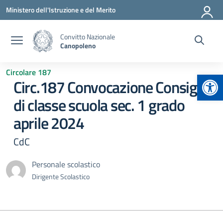
Vai ai contenuti
Vai al menu di navigazione
Vai al footer
Ministero dell'Istruzione e del Merito
Convitto Nazionale
Canopoleno
Circolare 187
Apr
Circ.187 Convocazione Consigli
di classe scuola sec. 1 grado
aprile 2024
CdC
Personale scolastico
Dirigente Scolastico