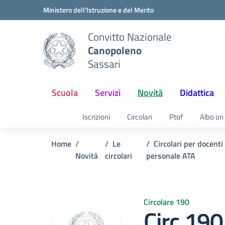
Vai ai contenuti
Vai al menu di navigazione
Vai al footer
Ministero dell'Istruzione e del Merito
Convitto Nazionale
Canopoleno
Sassari
Scuola
Servizi
Novità
Didattica
Iscrizioni
Circolari
Ptof
Albo on 
Home
Le
Circolari per docenti
Novità
circolari
personale ATA
Circolare 190
Circ.19