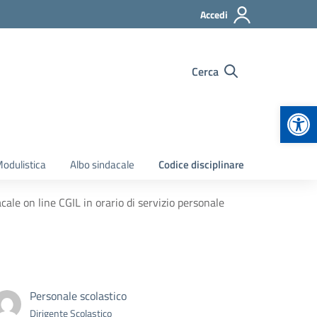
Accedi
Cerca
Apr
odulistica
Albo sindacale
Codice disciplinare
ale on line CGIL in orario di servizio personale
Personale scolastico
Dirigente Scolastico