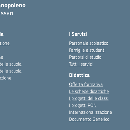
anopoleno
ssari
Visita la pagina iniziale della scuola
la
I Servizi
zione
Personale scolastico
Famiglie e studenti
ne
Percorsi di studio
della scuola
Tutti i servizi
della scuola
Didattica
azione
Offerta formativa
Le schede didattiche
I progetti delle classi
I progetti PON
Internazionalizzazione
Documento Generico